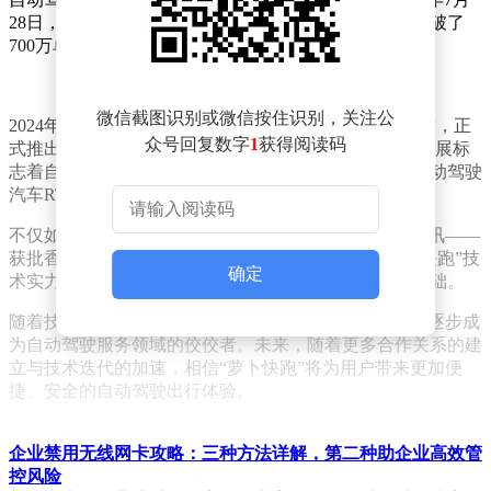
28日，累计为公众提供的自动驾驶出行服务订单更是突破了
700万单大关。
微信截图识别或微信按住识别，关注公
2024年6月19日，“萝卜快跑”在武汉这一最大的运营城市，正
众号回复数字
1
获得阅读码
式推出了100%全无人驾驶叫车服务，这一里程碑式的进展标
志着自动驾驶技术的成熟与普及。与此同时，第六代自动驾驶
汽车RT6也已步入规模化全无人道路测试的崭新阶段。
不仅如此，“萝卜快跑”在2024年12月还迎来了另一大喜讯——
获批香港首个自动驾驶牌照。这一成就不仅是对“萝卜快跑”技
确定
术实力的认可，更为其全球业务拓展计划奠定了坚实基础。
随着技术的不断进步与市场的持续拓展，“萝卜快跑”正逐步成
为自动驾驶服务领域的佼佼者。未来，随着更多合作关系的建
立与技术迭代的加速，相信“萝卜快跑”将为用户带来更加便
捷、安全的自动驾驶出行体验。
企业禁用无线网卡攻略：三种方法详解，第二种助企业高效管
控风险