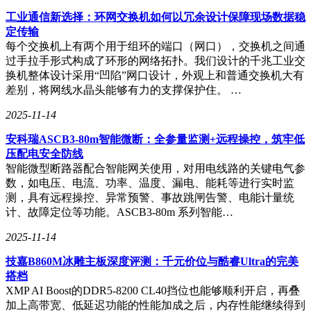
工业通信新选择：环网交换机如何以冗余设计保障现场数据稳
定传输
每个交换机上有两个用于组环的端口（网口），交换机之间通
过手拉手形式构成了环形的网络拓扑。我们设计的千兆工业交
换机整体设计采用“凹陷”网口设计，外观上和普通交换机大有
差别，将网线水晶头能够有力的支撑保护住。 …
2025-11-14
安科瑞ASCB3-80m智能微断：全参量监测+远程操控，筑牢低
压配电安全防线
智能微型断路器配合智能网关使用，对用电线路的关键电气参
数，如电压、电流、功率、温度、漏电、能耗等进行实时监
测，具有远程操控、异常预警、事故跳闸告警、电能计量统
计、故障定位等功能。ASCB3-80m 系列智能…
2025-11-14
技嘉B860M冰雕主板深度评测：千元价位与酷睿Ultra的完美
搭档
XMP AI Boost的DDR5-8200 CL40挡位也能够顺利开启，再叠
加上高带宽、低延迟功能的性能加成之后，内存性能继续得到