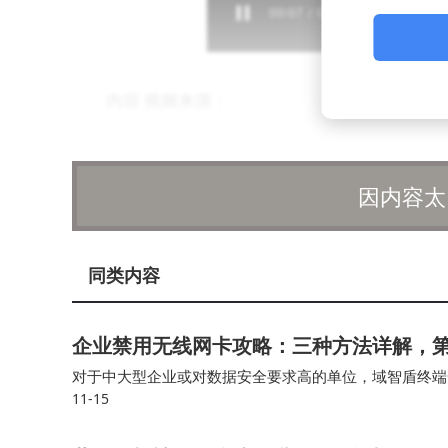
内容 视频来源：
青岛市疾病预防控制中心
因内容太
青岛市预防医学研究院
青岛市卫生健康大数据中心
同类内容
企业禁用无线网卡攻略：三种方法详解，
对于中大型企业或对数据安全要求高的单位，域智盾终端
11-15
案。在Windows专业版或企业环境中，IT人员可以用系统自带