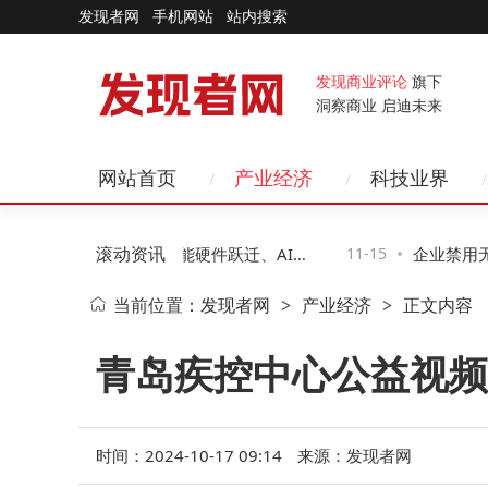
发现者网
手机网站
站内搜索
发现商业评论
旗下
洞察商业 启迪未来
网站首页
产业经济
科技业界
滚动资讯
来十年科技新图景：智能硬件跃迁、AI赋
11-15
企业禁用无线
当前位置：
发现者网
产业经济
正文内容
>
>
与网络无感化变革
二种助企业高
青岛疾控中心公益视频
时间：2024-10-17 09:14
来源：发现者网