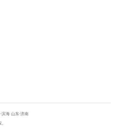
地
现
·滨海 山东·济南
权。