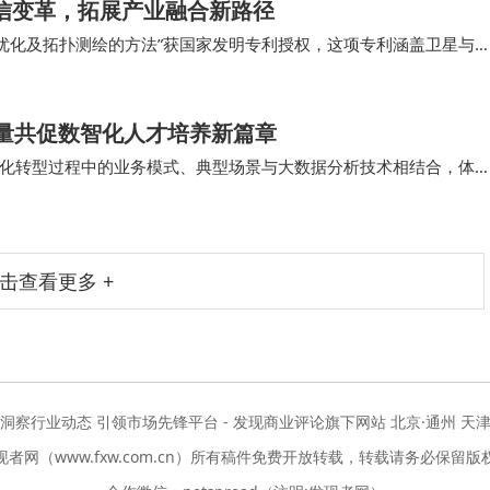
通信变革，拓展产业融合新路径
输优化及拓扑测绘的方法”获国家发明专利授权，这项专利涵盖卫星与
心技术领域，为6G的落地应用铺设了一条“高…
力量共促数智化人才培养新篇章
化转型过程中的业务模式、典型场景与大数据分析技术相结合，体
数智化企业的运营和管理模式，提升大数据分析的理…
击查看更多 +
度洞察行业动态 引领市场先锋平台 - 发现商业评论旗下网站 北京·通州 天津
现者网（www.fxw.com.cn）所有稿件免费开放转载，转载请务必保留版