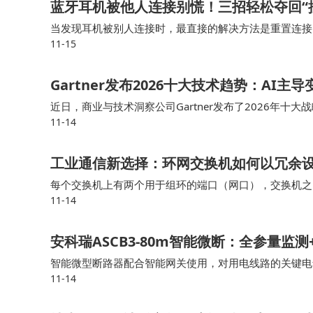
蓝牙耳机被他人连接别慌！三招轻松夺回“
当发现耳机被别人连接时，最直接的解决方法是重置连接
11-15
选择“忽略此设备”或“取消配对”。最后，在手机蓝牙列
Gartner发布2026十大技术趋势：AI主
近日，商业与技术洞察公司Gartner发布了2026年
11-14
I安全平台、AI原生开发平台、机密计算、物理AI、前
工业通信新选择：环网交换机如何以冗余
每个交换机上有两个用于组环的端口（网口），交换机之
11-14
机整体设计采用“凹陷”网口设计，外观上和普通交换机大
安科瑞ASCB3-80m智能微断：全参量
智能微型断路器配合智能网关使用，对用电线路的关键电
11-14
具有远程操控、异常预警、事故跳闸告警、电能计量统计、故