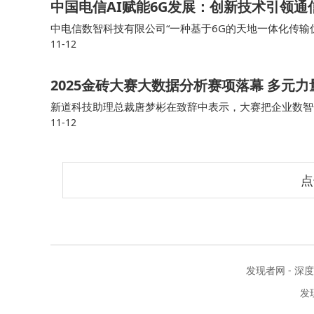
中国电信AI赋能6G发展：创新技术引领
中电信数智科技有限公司“一种基于6G的天地一体化传
11-12
面网络协同通信、频谱资源共享、高效信号传输等多个核
2025金砖大赛大数据分析赛项落幕 多元
新道科技助理总裁唐梦彬在致辞中表示，大赛把企业数智
11-12
行业和企业对人员技能的最新标准，让师生深入了解当前
点
发现者网 - 深
发