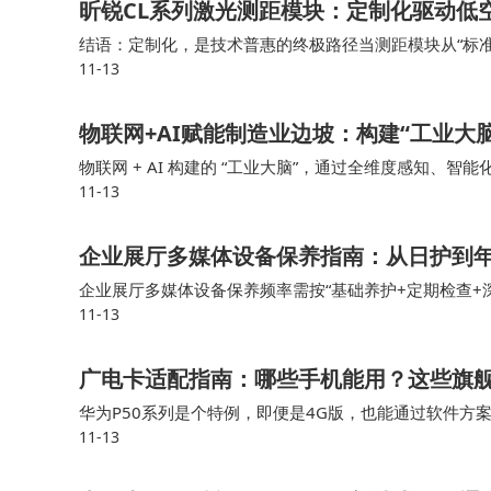
昕锐CL系列激光测距模块：定制化驱动低
结语：定制化，是技术普惠的终极路径当测距模块从“标准
11-13
的“精准降本”难题，更重新定义了技术与需求的关系：
物联网+AI赋能制造业边坡：构建“工业大
物联网 + AI 构建的 “工业大脑”，通过全维度感知、智
11-13
的根本性转变，不仅破解了安全与效率、投入与效益的平
企业展厅多媒体设备保养指南：从日护到
企业展厅多媒体设备保养频率需按“基础养护+定期检查+
11-13
备需年度专业维保。检查设备开机状态，测试核心功能（
广电卡适配指南：哪些手机能用？这些旗
华为P50系列是个特例，即便是4G版，也能通过软件方
11-13
网络，98%以上的新入网5G手机支持700MHz频段。