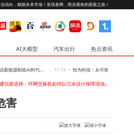
行业动向，赋能未来市场！发现者网，商业视角的探索之旅！
业
AI大模型
汽车出行
热点资讯
昕锐CL系列激光测距模块：定制化驱动低空经济场景变革新引擎
企业禁用无线网卡攻略：三种方法详解，第二种助企业高效管控风险
蓝牙耳机被他人连接别慌！三招轻松夺回“控制权”
能源制造AI时代网
11-15
恒为科技：从可视化到智算，让复
Gartner发布2026十大技术趋势：AI主导变革，从“大而全”迈向“精而实”
工业通信新选择：环网交换机如何以冗余设计保障现场数据稳定传输
得见、管得住”
安科瑞ASCB3-80m智能微断：全参量监测+远程操控，筑牢低压配电安全防线
技嘉B860M冰雕主板深度评测：千元价位与酷睿Ultra的完美搭档
危害
杭州上城第三批50个“人工智能+”场景发布 涵盖多领域促发展
中关村房山园科技对接会：昆虫机器人等“硬核”成果亮相，助力新质生产力
谷歌AI新动作与苹果不谋而合
昕锐CL系列激光测距模块：定制化驱动低空经济场景变革新引擎