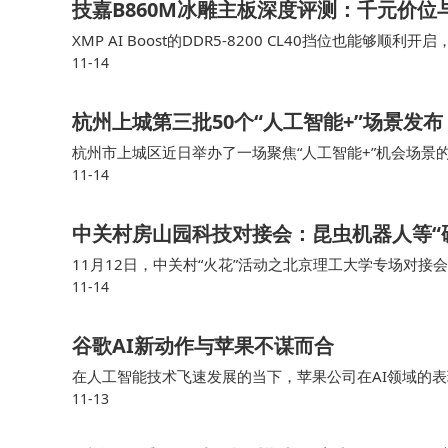
技嘉B860M冰雕主板深度评测：千元价位与
XMP AI Boost的DDR5-8200 CL40挡位也
11-14
升，但写入性能基本上是到顶了，主要是受限于B860芯片
杭州上城第三批50个“人工智能+”场景发布
杭州市上城区近日举办了一场聚焦“人工智能+”机会场景
11-14
新应用场景集中亮相，覆盖社会治理、金融服务、民生服
人工智能技术在城市发展中的深度融合与创新应用。
中关村房山园科技对接会：昆虫机器人等“
11月12日，中关村“火花”活动之北京理工大学专场对
11-14
兴产业前沿技术研究院举行，极限搜救昆虫机器人、通信
谷歌AI新动作与苹果不谋而合
在人工智能技术飞速发展的当下，苹果公司在AI领域的
11-13
I浪潮中显得步伐迟缓，但深入分析后会发现，苹果正在