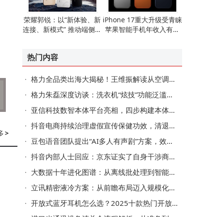
荣耀郭锐：以“新体验、新
iPhone 17重大升级受青睐
连接、新模式” 推动端侧AI
苹果智能手机年收入有望
走向全球消费市场
重现增长态势
热门内容
格力全品类出海大揭秘！王维振解读从空调出口到全球化的跨越
格力朱磊深度访谈：洗衣机“炫技”功能泛滥，如何聚焦用户真实需求？
亚信科技数智本体平台亮相，四步构建本体赋能多领域AI业务创新
抖音电商持续治理虚假宣传保健功效，清退违规达人4.3万名，违规商家793家
多
>
豆包语音团队提出“AI多人有声剧”方案，效果媲美真人配音+后期
抖音内部人士回应：京东证实了自身干涉商家在其他平台的经营权
大数据十年进化图谱：从离线批处理到智能决策的跃迁之路
立讯精密液冷方案：从前瞻布局迈入规模化商用新阶段
开放式蓝牙耳机怎么选？2025十款热门开放式耳机深度测评来助力