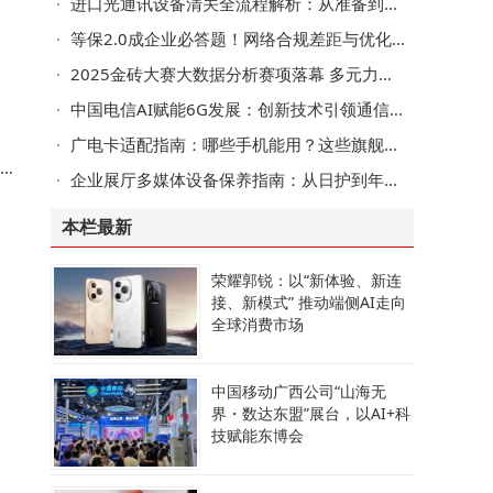
进口光通讯设备清关全流程解析：从准备到放行的实用指南
等保2.0成企业必答题！网络合规差距与优化路径全解析
，
2025金砖大赛大数据分析赛项落幕 多元力量共促数智化人才培养新篇章
中国电信AI赋能6G发展：创新技术引领通信变革，拓展产业融合新路径
广电卡适配指南：哪些手机能用？这些旗舰机型可能不兼容！
A
企业展厅多媒体设备保养指南：从日护到年检的分层维护策略
本栏最新
荣耀郭锐：以“新体验、新连
换
接、新模式” 推动端侧AI走向
全球消费市场
中国移动广西公司“山海无
，
界・数达东盟”展台，以AI+科
技赋能东博会