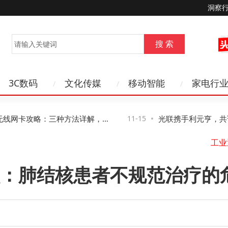
洞察
3C数码
文化传媒
移动智能
家电行
网卡攻略：三种方法详解，第
11-15
光联携手利元亨，共话新
效管控风险
络新路径与新机遇
：肺结核患者不规范治疗的