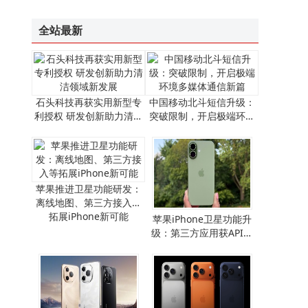
企业禁用无线网卡攻略：三种方法详解，第二种助企业高效管控风险
全站最新
石头科技再获实用新型专
中国移动北斗短信升级：
利授权 研发创新助力清洁
突破限制，开启极端环境
领域新发展
多媒体通信新篇
苹果推进卫星功能研发：
离线地图、第三方接入等
拓展iPhone新可能
​苹果iPhone卫星功能升
级：第三方应用获API支
持，离线地图畅行无阻​