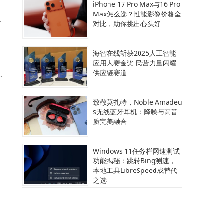
iPhone 17 Pro Max与16 Pro
Max怎么选？性能影像价格全
提
对比，助你挑出心头好
海智在线斩获2025人工智能
应用大赛金奖 民营力量闪耀
供应链赛道
创
了
致敬莫扎特，Noble Amadeu
s无线蓝牙耳机：降噪与高音
质完美融合
新
Windows 11任务栏网速测试
功能揭秘：跳转Bing测速，
本地工具LibreSpeed成替代
之选
A