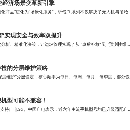
空经济场景变革新引擎
化商品”进化为“场景化服务”，昕锐CL系列不仅解决了无人机与吊舱
技术突破的价值，不在于参数的堆砌，而在于…
脑”实现安全与效率双提升
能化分析、精准化决策，让边坡管理实现了从 “事后补救” 到 “预测性维护
衡难题，更重塑了制造业…
年检的分层维护策略
深度维护”分层设定，核心频率为每日、每周、每月、每季度，部分设
显示、音响、互动响应）是否正常。 请专业人…
舰机型可能不兼容！
案支持广电5G。中国广电表示，近六年主流手机型号均已升级适配广
 判断你的手机是否适配广电卡，不仅…