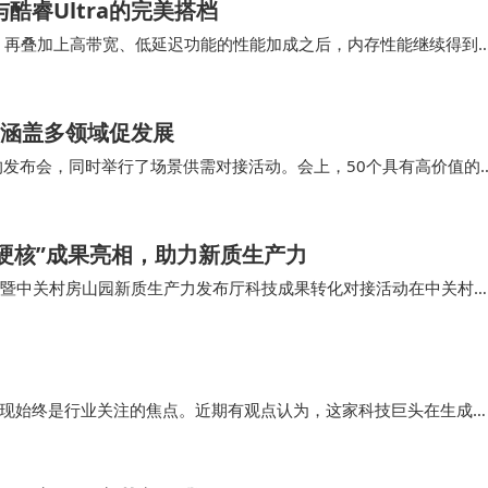
酷睿Ultra的完美搭档
能够顺利开启，再叠加上高带宽、低延迟功能的性能加成之后，内存性能继续得到
组主板无法调整CP…
 涵盖多领域促发展
的发布会，同时举行了场景供需对接活动。会上，50个具有高价值的
务、城市管理、智能建造、文化旅游、时尚消费等多个领域，展现
硬核”成果亮相，助力新质生产力
接会暨中关村房山园新质生产力发布厅科技成果转化对接活动在中关村
感知超宽带收发芯片等一批来自北京理工大学、…
表现始终是行业关注的焦点。近期有观点认为，这家科技巨头在生成式
隐私保护与技术创新之间走出一条独特的道路。