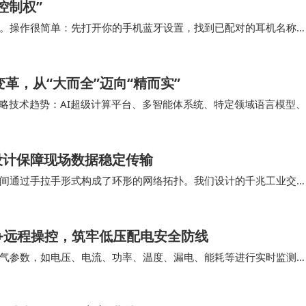
控制权”
。操作很简单：先打开你的手机蓝牙设置，找到已配对的耳机名称
表中找到你的耳机并重新点击连接即可。这个操作…
导变革，从“大而全”迈向“精而实”
十大战略技术趋势：AI超级计算平台、多智能体系统、特定领域语言模型、
置式主动网络安全、数字溯源，以及…
设计保障现场数据稳定传输
间通过手拉手形式构成了环形的网络拓扑。我们设计的千兆工业交
有差别，将网线水晶头能够有力的支撑保护住。 …
监测+远程操控，筑牢低压配电安全防线
气参数，如电压、电流、功率、温度、漏电、能耗等进行实时监测
障定位等功能。ASCB3-80m 系列智能…