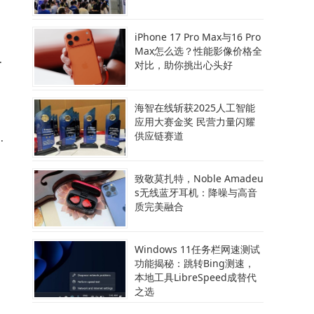
增
iPhone 17 Pro Max与16 Pro
目
Max怎么选？性能影像价格全
提
对比，助你挑出心头好
海智在线斩获2025人工智能
馈
应用大赛金奖 民营力量闪耀
供应链赛道
创
链
了
致敬莫扎特，Noble Amadeu
s无线蓝牙耳机：降噪与高音
质完美融合
的
新
新
Windows 11任务栏网速测试
功能揭秘：跳转Bing测速，
本地工具LibreSpeed成替代
之选
A
股