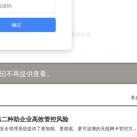
的既定目标。”
美元FX6预计售3-5万美元
确定
FX6，是在详尽市场调查后作出的谨慎抉择。
购买电动车时经常遇到车辆成本高、里程焦虑、智能座舱体验
希望通过全新品牌FX创新解决方案解决这些挑战，使AIEV
旧不再提供查看。
——一种结合电动驱动系统和增程器的电动车，让用户有信心长途
更
三aiSpace)，将用户的数字生活融入驾驶体验中。
第二种助企业高效管控风险
0,000至30,000美元之间的FX 5——这是一款大空间运
安全管理系统提供了更智能、更彻底、更可追溯的无线网卡管控方
是“共创你的极致体价比AIEV”，目标成为每一位奋斗者的第一辆AI
的组策略（Group Policy…