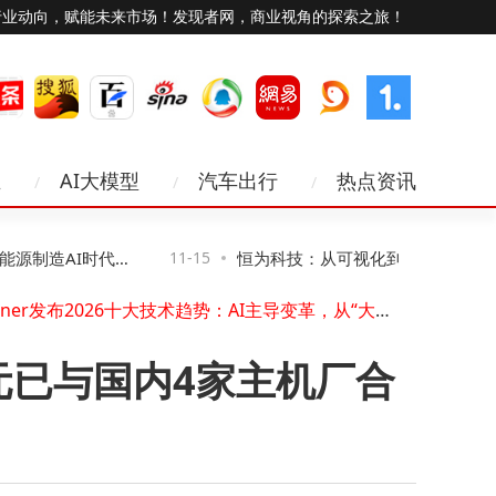
行业动向，赋能未来市场！发现者网，商业视角的探索之旅！
业
AI大模型
汽车出行
热点资讯
昕锐CL系列激光测距模块：定制化驱动低空经济场景变革新引擎
企业禁用无线网卡攻略：三种方法详解，第二种助企业高效管控风险
蓝牙耳机被他人连接别慌！三招轻松夺回“控制权”
制造AI时代网
11-15
恒为科技：从可视化到智算，让复杂算
Gartner发布2026十大技术趋势：AI主导变革，从“大而全”迈向“精而实”
工业通信新选择：环网交换机如何以冗余设计保障现场数据稳定传输
得见、管得住”
安科瑞ASCB3-80m智能微断：全参量监测+远程操控，筑牢低压配电安全防线
技嘉B860M冰雕主板深度评测：千元价位与酷睿Ultra的完美搭档
万美元已与国内4家主机厂合
杭州上城第三批50个“人工智能+”场景发布 涵盖多领域促发展
中关村房山园科技对接会：昆虫机器人等“硬核”成果亮相，助力新质生产力
谷歌AI新动作与苹果不谋而合
昕锐CL系列激光测距模块：定制化驱动低空经济场景变革新引擎