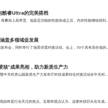
件和供应链整合到美国，推动美国纯电AIEV(B-AIEV)和
酷睿Ultra的完美搭档
 2.0系列产品瞄准极致AI顶奢市场，而第二品牌FX则面向大众市场。
能够顺利开启，再叠加上高带宽、低延迟功能的性能加成之后，内存性能继续得到
组主板无法调整CP…
U。现在，FF公司正在进行其他协议的签署。
 涵盖多领域促发展
决选共创”预调研活动初步结果。在近万份调查问卷中，用户反
的发布会，同时举行了场景供需对接活动。会上，50个具有高价值的
场渗透率极低，充电站等配套基础设施发展缓慢，国内供应
务、城市管理、智能建造、文化旅游、时尚消费等多个领域，展现
，政府支持不够等等。
硬核”成果亮相，助力新质生产力
EV大众市场是一个广阔的蓝海，意味着有巨大的机会提供合适
接会暨中关村房山园新质生产力发布厅科技成果转化对接活动在中关村
感知超宽带收发芯片等一批来自北京理工大学、…
人工智能电动车)市场。尽管美国是全球电动车产业的鼻祖，但其
%，显示了Faraday X巨大的市场机遇。
表现始终是行业关注的焦点。近期有观点认为，这家科技巨头在生成式
，同时也将开展FX Logo线上设计大赛，以及发布针对公司
隐私保护与技术创新之间走出一条独特的道路。