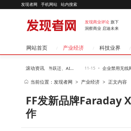
发现者网
手机网站
站内搜索
发现商业评论
旗下
洞察商业 启迪未来
网站首页
产业经济
科技业界
滚动资讯
年科技新图景：智能硬件跃迁、AI赋
11-15
企业禁用无线网
当前位置：
发现者网
产业经济
正文内容
>
>
络无感化变革
二种助企业高效
FF发新品牌Farada
作