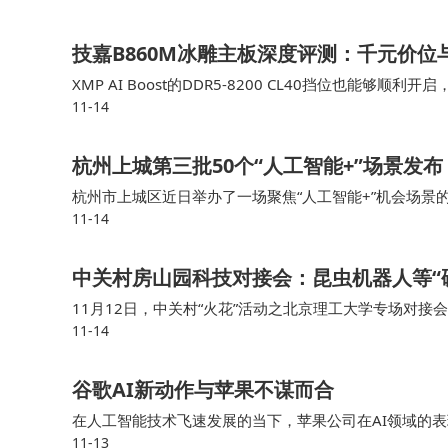
FF表示，公司此次新品牌战略旨在将全球汽车零部
技嘉B860M冰雕主板深度评测：千元价位与
程式AIEV(RE-AIEV)产业的发展。 FF 91
XMP AI Boost的DDR5-8200 CL40挡位也
11-14
升，但写入性能基本上是到顶了，主要是受限于B860芯片
前，FF已经与4家中国一线主机厂签署协议或MO
杭州上城第三批50个“人工智能+”场景发布
发布会上，FF还公布了“全民AI之车，全民
杭州市上城区近日举办了一场聚焦“人工智能+”机会场景
美国电动车产业在多个方面落后：如新能源汽车市
11-14
新应用场景集中亮相，覆盖社会治理、金融服务、民生服
不完整，产品种类有限，价格过高，市场竞争不足
人工智能技术在城市发展中的深度融合与创新应用。
中关村房山园科技对接会：昆虫机器人等“
FF表示，从产业机会的角度来看，美国的AI
11月12日，中关村“火花”活动之北京理工大学专场对
11-14
兴产业前沿技术研究院举行，极限搜救昆虫机器人、通信
产品，特别是在几乎未被开发的RE-AIEV(增程
能源汽车的市场渗透率仅为18%左右，相比中国的53
谷歌AI新动作与苹果不谋而合
在人工智能技术飞速发展的当下，苹果公司在AI领域的
据FF介绍，公司还将启动第二阶段的线上调研
11-13
I浪潮中显得步伐迟缓，但深入分析后会发现，苹果正在