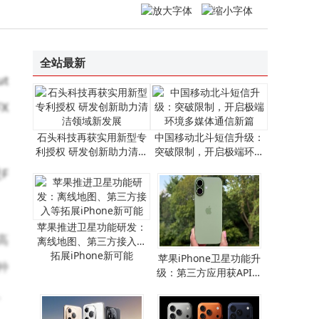
企业禁用无线网卡攻略：三种方法详解，第二种助企业高效管控风险
全站最新
t
X
石头科技再获实用新型专
中国移动北斗短信升级：
利授权 研发创新助力清洁
突破限制，开启极端环境
领域新发展
多媒体通信新篇
F
苹果推进卫星功能研发：
高
离线地图、第三方接入等
拓展iPhone新可能
​苹果iPhone卫星功能升
种
级：第三方应用获API支
持，离线地图畅行无阻​
。