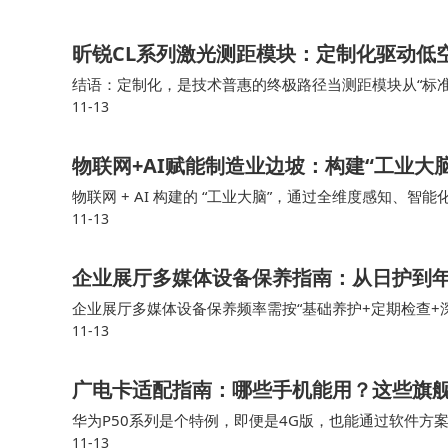
票代表是否从FFIE更换到FFAI的线上调查问卷。
昕锐CL系列激光测距模块：定制化驱动低
新品牌Faraday X目标：打造两倍性能一半价
结语：定制化，是技术普惠的终极路径当测距模块从“标准
11-13
的“精准降本”难题，更重新定义了技术与需求的关系：
FF推出第二品牌Faraday X，目标是将其打造
物联网+AI赋能制造业边坡：构建“工业大
据了解，FX品牌Slogan是：“共创，让每个
物联网 + AI 构建的 “工业大脑”，通过全维度感知、智
11-13
完美反映了数学函数y = f(x)的逻辑，其中x是
的根本性转变，不仅破解了安全与效率、投入与效益的平
企业展厅多媒体设备保养指南：从日护到
对于FX品牌而言，X代表用户、合作伙伴、行业
企业展厅多媒体设备保养频率需按“基础养护+定期检查+
能、开源合作、共同创造价值的关系。公司希望通过
11-13
备需年度专业维保。检查设备开机状态，测试核心功能（
AIEV新品类”等五大举措，将应用在价格30万美
广电卡适配指南：哪些手机能用？这些旗
能、一半价格” ，每个人都能拥有“极致科技顶奢大众
华为P50系列是个特例，即便是4G版，也能通过软件方
11-13
FF表示，FX在产品定义上还将邀请用户参与Fa
网络，98%以上的新入网5G手机支持700MHz频段。