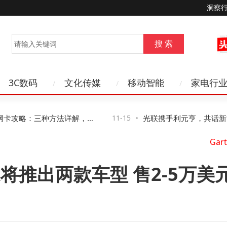
洞察
3C数码
文化传媒
移动智能
家电行
卡攻略：三种方法详解，第
11-15
光联携手利元亨，共话新能源
管控风险
络新路径与新机遇
y X将推出两款车型 售2-5