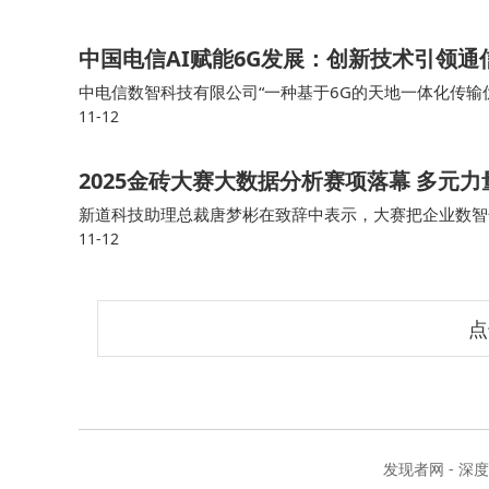
全民拥有”，希望能用轻资本、轻资产、轻销售、
中国电信AI赋能6G发展：创新技术引领
致体价比AIEV，共享FX品牌和产品价值。
中电信数智科技有限公司“一种基于6G的天地一体化传
11-12
面网络协同通信、频谱资源共享、高效信号传输等多个核
据了解，FX品牌目标受众是那些在日常生活中
2025金砖大赛大数据分析赛项落幕 多元
望通过提供极致体价比的AIEV，让每个人都能拥
新道科技助理总裁唐梦彬在致辞中表示，大赛把企业数智
旅途中，都能享受同样奢华的AI体验。同时，F
11-12
行业和企业对人员技能的最新标准，让师生深入了解当前
衡。
FF表示，FF和FX将相互赋能，创建一个覆盖
点
发现者网 - 深