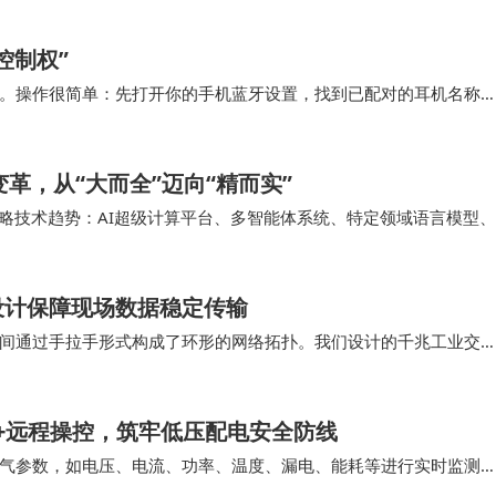
控制权”
这是一款家庭AI 奢华超大空间座驾。 FX 6的产品Slogan是“共
。操作很简单：先打开你的手机蓝牙设置，找到已配对的耳机名称
表中找到你的耳机并重新点击连接即可。这个操作…
间和家庭AIEV的第一选择，帮助用户兼顾家庭与个人。
导变革，从“大而全”迈向“精而实”
IEV和纯电AIEV。FX的目标是在2025年底生产首辆汽车，公
十大战略技术趋势：AI超级计算平台、多智能体系统、特定领域语言模型、
FX将会推出最具创新性的轻资产、轻营销、轻销售，全共创
置式主动网络安全、数字溯源，以及…
户生态系统构建，将产品爆款变成销售爆款。
设计保障现场数据稳定传输
，满足当今用户不断变化的需求。凭借尖端技术、智能座舱体
间通过手拉手形式构成了环形的网络拓扑。我们设计的千兆工业交
有差别，将网线水晶头能够有力的支撑保护住。 …
发展。”FF创始人及首席产品及用户生态官贾跃亭表示，“我们
来巨大的价值。”
监测+远程操控，筑牢低压配电安全防线
气参数，如电压、电流、功率、温度、漏电、能耗等进行实时监测
家全力推进增程式AIEV的主机厂
障定位等功能。ASCB3-80m 系列智能…