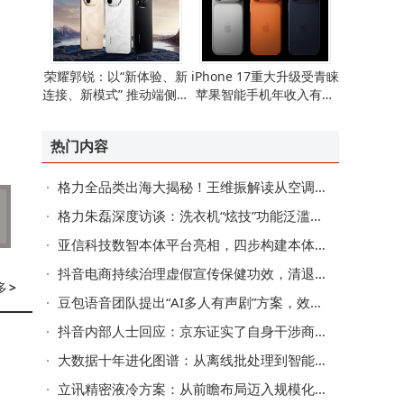
荣耀郭锐：以“新体验、新
iPhone 17重大升级受青睐
连接、新模式” 推动端侧AI
苹果智能手机年收入有望
走向全球消费市场
重现增长态势
热门内容
、
变
格力全品类出海大揭秘！王维振解读从空调出口到全球化的跨越
格力朱磊深度访谈：洗衣机“炫技”功能泛滥，如何聚焦用户真实需求？
亚信科技数智本体平台亮相，四步构建本体赋能多领域AI业务创新
旅
抖音电商持续治理虚假宣传保健功效，清退违规达人4.3万名，违规商家793家
多
>
豆包语音团队提出“AI多人有声剧”方案，效果媲美真人配音+后期
抖音内部人士回应：京东证实了自身干涉商家在其他平台的经营权
动
大数据十年进化图谱：从离线批处理到智能决策的跃迁之路
E
立讯精密液冷方案：从前瞻布局迈入规模化商用新阶段