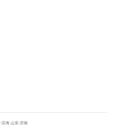
极
地
希
的
现
平
·滨海 山东·济南