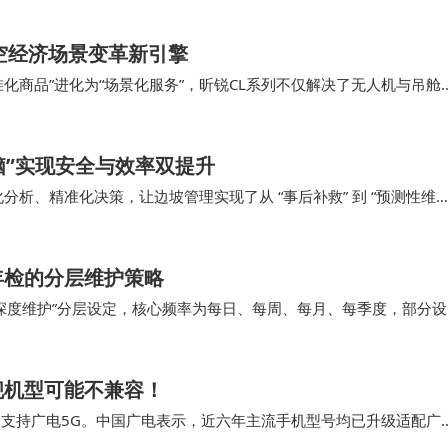
空经济场景变革新引擎
格的爆款AIEV
化商品”进化为“场景化服务”，昕锐CL系列不仅解决了无人机与吊舱
技术突破的价值，不在于参数的堆砌，而在于…
成AIEV时代的爆款。
脑”实现安全与效率双提升
人都能拥有一台AIEV”。FX品牌的灵感深植于FF独特的基因，
能化分析、精准化决策，让边坡管理实现了从 “事后补救” 到 “预测性维护
自变量，f代表对应规则，y则是最终结果。
衡难题，更重塑了制造业…
年检的分层维护策略
以及无限可能。F不仅代表FF，还象征着FF与“X”之间相互
深度维护”分层设定，核心频率为每日、每周、每月、每季度，部分设
FX的“开源开放、全民定义、共创共享、桥梁战略 、创造RE
显示、音响、互动响应）是否正常。 请专业人…
元FF 91上的技术应用到3万美元价格的产品上，打造出“两倍
舰机型可能不兼容！
化”的爆款AIEV。
案支持广电5G。中国广电表示，近六年主流手机型号均已升级适配广
raday X产品生命周期的全流程，实现“全民产品、全民定义
 判断你的手机是否适配广电卡，不仅…