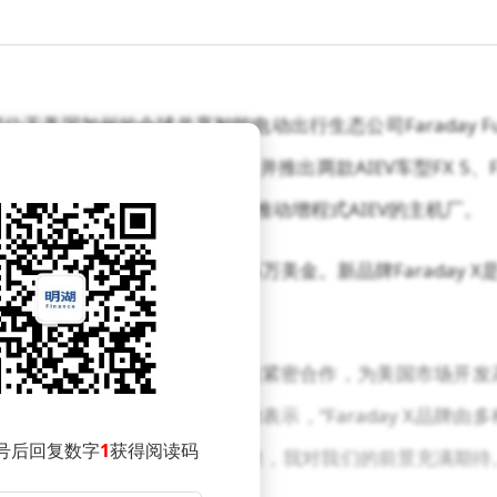
部位于美国加州的全球共享智能电动出行生态公司Faraday Fu
二品牌Faraday X(简称FX)，并推出两款AIEV车型FX 5、F
或MOU，以成为全美首家全力推动增程式AIEV的主机厂。
区间分别预计为2-3万美金和3-5万美金。新品牌Faraday X是
车产业桥梁战略的一部分。
一个产业桥梁，促进全球供应链的紧密合作，为美国市场开发
全球首席执行官Matthias Aydt表示，“Faraday X品牌由多
号后回复数字
1
获得阅读码
公司战略和行业调整。展望未来，我对我们的前景充满期待