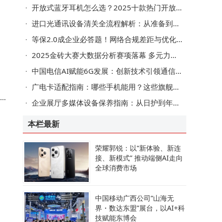
开放式蓝牙耳机怎么选？2025十款热门开放式耳机深度测评来助力
进口光通讯设备清关全流程解析：从准备到放行的实用指南
创
等保2.0成企业必答题！网络合规差距与优化路径全解析
，
2025金砖大赛大数据分析赛项落幕 多元力量共促数智化人才培养新篇章
中国电信AI赋能6G发展：创新技术引领通信变革，拓展产业融合新路径
司
广电卡适配指南：哪些手机能用？这些旗舰机型可能不兼容！
A
，
企业展厅多媒体设备保养指南：从日护到年检的分层维护策略
本栏最新
验
荣耀郭锐：以“新体验、新连
换
接、新模式” 推动端侧AI走向
相
全球消费市场
中国移动广西公司“山海无
，
界・数达东盟”展台，以AI+科
技赋能东博会