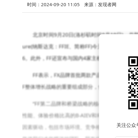
时间：2024-09-20 11:05
来源：发现者网
北京时间9月20日(洛杉矶时间9月19日)，总
ure(纳斯达克：FFIE、简称FF)今天宣布，公司推出第
6。此外，FF还宣布与国内4家主机厂签署合作协议
FF表示，FX品牌首批两款产品FX 5和FX 6价格
F整体增长战略的重要组成部分，也是公司全球汽
“FF第二品牌和桥梁战略的核心逻辑是创建
性能、体验价格比高的B-AIEV和RE-AIEV产品。”FF
关注公众
因素驱动，包括市场环境、竞争格局、用户需求、