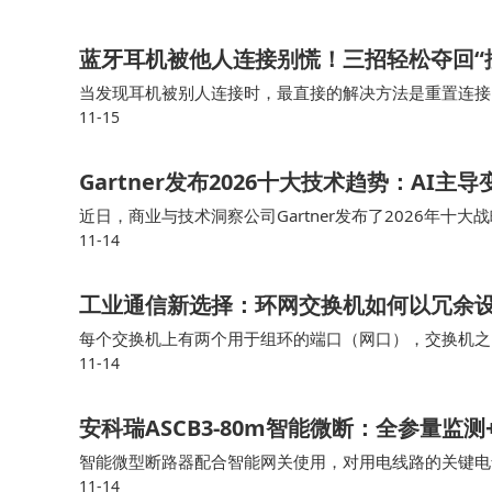
V，帮助用户平衡工作与生活。
蓝牙耳机被他人连接别慌！三招轻松夺回“
FX6预计售价在30,000至50,000美元之间，
当发现耳机被别人连接时，最直接的解决方法是重置连接
11-15
选择“忽略此设备”或“取消配对”。最后，在手机蓝牙列
你的AI出行之家”，目标成为幸福家庭的移动AI空
Gartner发布2026十大技术趋势：AI主
FX 5和FX 6车型将提供两种动力系统：增程A
近日，商业与技术洞察公司Gartner发布了2026年
将与潜在合作伙伴一起为实现这一目标全力以赴。
11-14
I安全平台、AI原生开发平台、机密计算、物理AI、前
包括用户获取和用户运营在内的，全线上直销的用
工业通信新选择：环网交换机如何以冗余
“FX致力于提供高性能且价格实惠的电动车
每个交换机上有两个用于组环的端口（网口），交换机之
11-14
机整体设计采用“凹陷”网口设计，外观上和普通交换机大
以及强大的执行策略，我们有望引领AIEV市场的
信FX品牌及其产品将为我们品牌的全新用户群体带
安科瑞ASCB3-80m智能微断：全参量
智能微型断路器配合智能网关使用，对用电线路的关键电
FF与国内4家主机厂签署合作协议 打造全美首
11-14
具有远程操控、异常预警、事故跳闸告警、电能计量统计、故