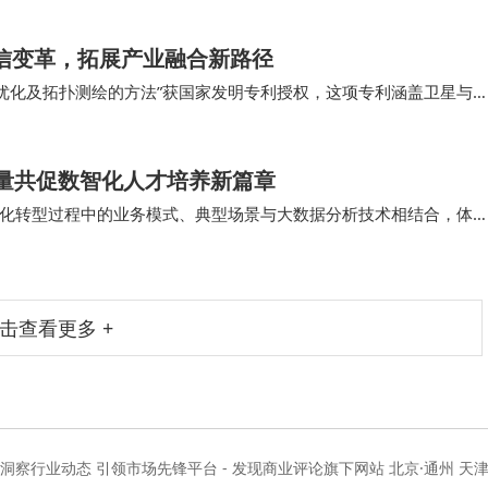
轻营销，快速决策、快速执行、快速量产和快速迭代共创出
通信变革，拓展产业融合新路径
输优化及拓扑测绘的方法”获国家发明专利授权，这项专利涵盖卫星与
心技术领域，为6G的落地应用铺设了一条“高…
坚持奋斗的 “平凡英雄”，那些努力工作并热爱生活的人。FX
力量共促数智化人才培养新篇章
有，并实现AI平权和时间平权。FX确保每个人在从A点到B点
化转型过程中的业务模式、典型场景与大数据分析技术相结合，体
X帮助用户在家庭和个人生活之间，以及工作和休闲之间找到
数智化企业的运营和管理模式，提升大数据分析的理…
超豪华和大众市场的完整AIEV生态。
击查看更多 +
度洞察行业动态 引领市场先锋平台 - 发现商业评论旗下网站 北京·通州 天津