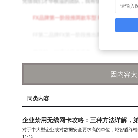
凭借我们才华横溢的团队，我有信心能够实现我们
FX品牌第一阶段推两款车型 FX5预计售2-3万
FF第二品牌FX第一阶段推出两款车型FX5及
据了解，FF通过用户调查，发现美国用户在
自动驾驶解决方案选择有限等关键痛点。FF表示，
因内容太
得更加大众化。
为应对续航焦虑，FX计划打造RE-AIEV
同类内容
行。FX车辆将提供一个AI驱动的个性化智能座舱(第
企业禁用无线网卡攻略：三种方法详解，
FX将在第一阶段推出两款车型，包括预计售价在2
对于中大型企业或对数据安全要求高的单位，域智盾终端
型AIEV，面向主流市场。FX 5的产品Slogan
11-15
案。在Windows专业版或企业环境中，IT人员可以用系统自带