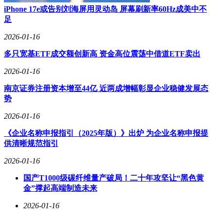
时解析群聊对话的上下文信息，精准识别成员意图，并依据讨
iPhone 17e或告别刘海屏用灵动岛 屏幕刷新率60Hz成美中不
论氛围智能判断介入时机，实现自然流畅的主动应答。
足
技术层面，这一功能的实现依托于文心大模型对多轮对话管
2026-01-16
理、意图识别与上下文理解等核心能力的突破。开发团队透
露，内测阶段将重点优化AI在复杂社交场景中的响应策略，
多只宽基ETF成交额创新高 资金高位震荡中借道ETF卖出
确保其既能提供专业建议，又能保持符合人类社交习惯的互动
2026-01-16
方式。
南京证券注册资本增至44亿 近两成增幅彰显企业稳健发展态
国际权威评测机构LMArena最新发布的榜单显示，文心大模型
势
ERNIE-5.0-0110以1460分跻身文本生成领域全球前十，位列国
内第一。在数学推理专项评测中，该模型更以全球第二的成绩
2026-01-16
展现其多模态能力优势。值得注意的是，此前发布的文心大模
型5.0 Preview版本已在同一榜单中取得全球并列第二的佳绩。
《企业名称申报指引（2025年版）》出炉 为企业名称申报提
供清晰规范指引
行业观察人士指出，文心APP此次功能升级与模型性能的双重
突破，不仅体现了国内AI技术在社交协作场景的应用创新，
2026-01-16
更通过国际评测的优异表现，证明了中国大模型在基础研究与
国产T1000级碳纤维量产破局！二十年攻坚让“黑色黄
工程化落地方面的综合实力。随着1月下旬正式版本的逐步开
金”撑起高端制造未来
放，这一功能有望重新定义人机协作的边界。
2026-01-16