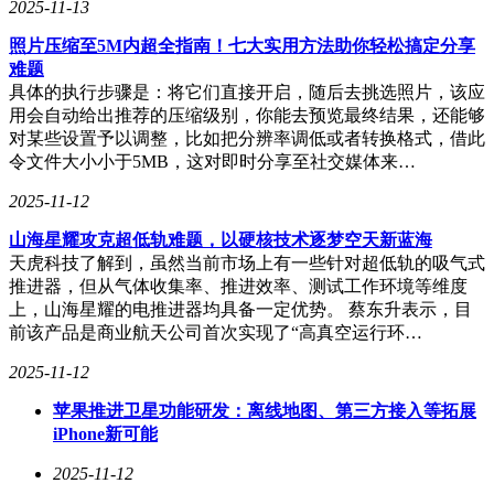
2025-11-13
照片压缩至5M内超全指南！七大实用方法助你轻松搞定分享
难题
具体的执行步骤是：将它们直接开启，随后去挑选照片，该应
用会自动给出推荐的压缩级别，你能去预览最终结果，还能够
对某些设置予以调整，比如把分辨率调低或者转换格式，借此
令文件大小小于5MB，这对即时分享至社交媒体来…
2025-11-12
山海星耀攻克超低轨难题，以硬核技术逐梦空天新蓝海
天虎科技了解到，虽然当前市场上有一些针对超低轨的吸气式
推进器，但从气体收集率、推进效率、测试工作环境等维度
上，山海星耀的电推进器均具备一定优势。 蔡东升表示，目
前该产品是商业航天公司首次实现了“高真空运行环…
2025-11-12
苹果推进卫星功能研发：离线地图、第三方接入等拓展
iPhone新可能
2025-11-12