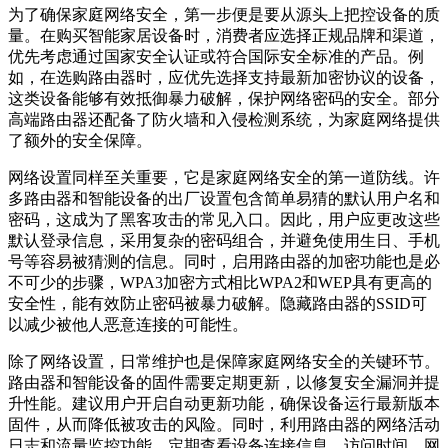
为了确保家庭网络安全，第一步便是要从源头上把控设备的质
量。在购买智能家居设备时，消费者应选择正规品牌和渠道，
优先考虑通过国家安全认证或符合国际安全标准的产品。例
如，在选购路由器时，应优先选择支持最新加密协议的设备，
这类设备能够有效抵御暴力破解，保护网络密码的安全。部分
高端路由器还配备了防火墙和入侵检测系统，为家庭网络提供
了额外的安全保障。
网络设置同样至关重要，它是家庭网络安全的第一道防线。许
多路由器和智能设备的出厂设置包含简单易猜的默认用户名和
密码，这成为了黑客攻击的常见入口。因此，用户应更改这些
默认登录信息，采用复杂的密码组合，并避免使用生日、手机
号等容易被猜测的信息。同时，启用路由器的加密功能也是必
不可少的步骤，WPA3加密方式相比WPA2和WEP具有更高的
安全性，能有效防止密码被暴力破解。隐藏路由器的SSID可
以减少被他人恶意连接的可能性。
除了网络设置，日常维护也是保障家庭网络安全的关键环节。
路由器和智能设备的固件需要定期更新，以修复安全漏洞并提
升性能。建议用户开启自动更新功能，确保设备运行最新版本
固件，从而降低被攻击的风险。同时，利用路由器的网络活动
日志和流量监控功能，定期查看设备连接信息、访问时间、网