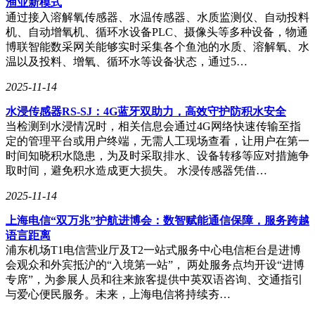
渔业新模式
通过接入溶解氧传感器、水温传感器、水质监测仪、自动投料
机、自动增氧机、循环水设备PLC、摄像头等多种设备，物通
博联智能数采网关能够实时采集各个鱼池的水质、溶解氧、水
温以及投料、增氧、循环水等设备状态，通过5…
2025-11-14
水浸传感器RS-SJ：4G蓝牙双助力，高效守护防积水安全
当检测到水浸情况时，相关信息会通过4G网络快速传输至指
定的管理平台或用户终端，无需人工现场查看，让用户在第一
时间知晓积水隐患，为及时采取排水、设备转移等应对措施争
取时间，避免积水造成更大损失。 水浸传感器凭借…
2025-11-14
上海电信“双万兆”护航进博会：数智赋能通信保障，服务跨越
语言距离
浦东机场T1电信营业厅及T2一站式服务中心电信柜台是进博
会观众和外宾抵沪的“入境第一站”， 两处服务点均开设“进博
专席”，为参展人员和往来旅客提供中英双语咨询、交通指引
与爱心便民服务。未来，上海电信将持续夯…