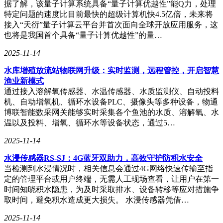
据了解，该量子计算系统具备“量子计算优越性”能Q力，处理
案。
特定问题的速度比目前最快的超级计算机快4.5亿倍，未来将
接入“天衍”量子计算云平台并首次面向全球开放应用服务，这
也将是我国首个具备“量子计算优越性”的量…
随着Web3.0的逐步推进，我们有理由相信，互联网将变得更
2025-11-14
加安全、智能且更加人性化。在这一进程中，像ClonBrowser
这样的创新工具将不断涌现，共同推动互联网向更加美好的未
水库增殖放流站物联网升级：实时监测，远程管控，开启智慧
来迈进。
渔业新模式
通过接入溶解氧传感器、水温传感器、水质监测仪、自动投料
机、自动增氧机、循环水设备PLC、摄像头等多种设备，物通
博联智能数采网关能够实时采集各个鱼池的水质、溶解氧、水
温以及投料、增氧、循环水等设备状态，通过5…
2025-11-14
水浸传感器RS-SJ：4G蓝牙双助力，高效守护防积水安全
当检测到水浸情况时，相关信息会通过4G网络快速传输至指
定的管理平台或用户终端，无需人工现场查看，让用户在第一
时间知晓积水隐患，为及时采取排水、设备转移等应对措施争
取时间，避免积水造成更大损失。 水浸传感器凭借…
2025-11-14