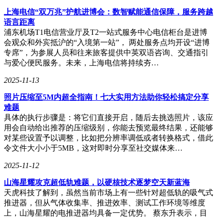
上海电信“双万兆”护航进博会：数智赋能通信保障，服务跨越
语言距离
浦东机场T1电信营业厅及T2一站式服务中心电信柜台是进博
会观众和外宾抵沪的“入境第一站”， 两处服务点均开设“进博
专席”，为参展人员和往来旅客提供中英双语咨询、交通指引
与爱心便民服务。未来，上海电信将持续夯…
2025-11-13
照片压缩至5M内超全指南！七大实用方法助你轻松搞定分享
难题
具体的执行步骤是：将它们直接开启，随后去挑选照片，该应
用会自动给出推荐的压缩级别，你能去预览最终结果，还能够
对某些设置予以调整，比如把分辨率调低或者转换格式，借此
令文件大小小于5MB，这对即时分享至社交媒体来…
2025-11-12
山海星耀攻克超低轨难题，以硬核技术逐梦空天新蓝海
天虎科技了解到，虽然当前市场上有一些针对超低轨的吸气式
推进器，但从气体收集率、推进效率、测试工作环境等维度
上，山海星耀的电推进器均具备一定优势。 蔡东升表示，目