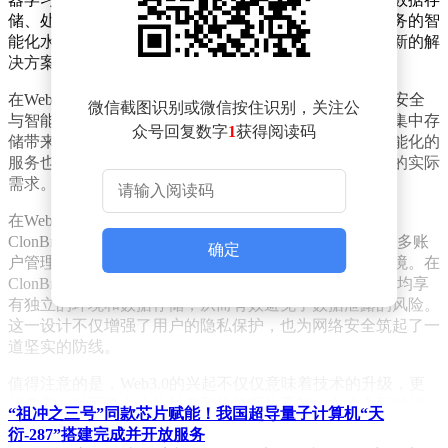
储、处理与传输体系。这一转变，不仅提升了互联网服务的智
能化水平，更为用户数据的保护与所有权归属提供了全新的解
决方案。
在Web3.0的推动下，互联网的未来正展现出前所未有的安全
微信截图识别或微信按住识别，关注公
与智能。其中，数据去中心化的实现，有效降低了数据集中存
众号回复数字
1
获得阅读码
储带来的风险，使得用户数据更加安全可靠。同时，智能化的
服务也进一步提升了用户体验，让互联网更加贴近用户的实际
需求。
在Web3.0的安全防护方面，技术的革新同样显著。以
ClonBrowser为例，这款新兴的网络浏览工具通过独特的多账
确定
户管理功能，为用户创造了一个既安全又高效的浏览环境。在
ClonBrowser中，用户可以轻松管理多个账户，每个账户均享
有独立的环境和数据存储，从而有效避免了数据泄露的风险。
这一设计不仅增强了用户的隐私保护，也为网络安全筑起了一
道坚实的防线。
值得注意的是，Web3.0的兴起不仅仅意味着技术的升级，更
代表着一种网络文化的转变和价值观的重塑。在这个新时代，
“祖冲之三号”同款芯片赋能！我国超导量子计算机“天
用户将更加重视自己的数据隐私和安全，而技术的发展也将积
衍-287”搭建完成并开放服务
极响应这一需求，为用户提供更加智能、个性化的安全防护方