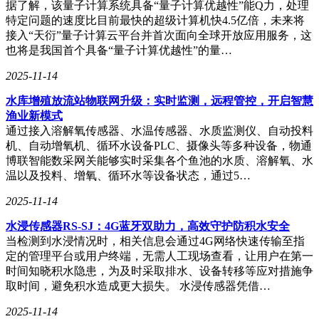
据了解，该量子计算系统具备“量子计算优越性”能Q力，处理
追觅Matrix10 Ultra扫地机通过对以上常见场景痛点的
特定问题的速度比目前最快的超级计算机快4.5亿倍，未来将
接入“天衍”量子计算云平台并首次面向全球开放应用服务，这
洞察，率先实现了定制拖布材质的分区清洁策略：
也将是我国首个具备“量子计算优越性”的量…
强力刮污拖布，清除厨房餐厅重度粘性污渍。
2025-11-14
海绵锁水拖布，通过加厚的拖布设计，能更快速地吸水锁水，
水库增殖放流站物联网升级：实时监测，远程管控，开启智慧
更适用于卫生间场景且不易残留水痕。
渔业新模式
通过接入溶解氧传感器、水温传感器、水质监测仪、自动投料
相变储能保温拖布，更高效地锁温，通过恒温热水拖地，提升
机、自动增氧机、循环水设备PLC、摄像头等多种设备，物通
日常清洁效率。
博联智能数采网关能够实时采集各个鱼池的水质、溶解氧、水
温以及投料、增氧、循环水等设备状态，通过5…
凭借内置的「智能运载系统」，追觅Matrix10 Ultra扫
2025-11-14
地机能够在完成某一区域清洁后，自主返航回到基站，
精准拆卸已用拖布放置在底盘，待主机离开，运载装置
水浸传感器RS-SJ：4G蓝牙双助力，高效守护防积水安全
会将脏拖布移到基站空位处，并将干净拖布放到底部托
当检测到水浸情况时，相关信息会通过4G网络快速传输至指
定的管理平台或用户终端，无需人工现场查看，让用户在第一
盘位置，这样当Matrix10 Ultra扫地机再次回到基站，
时间知晓积水隐患，为及时采取排水、设备转移等应对措施争
新拖布会被自动安装，支持机器人继续清洁工作。
取时间，避免积水造成更大损失。 水浸传感器凭借…
2025-11-14
整个拖布更换流程无需人工干预，也不会让清洁效率打