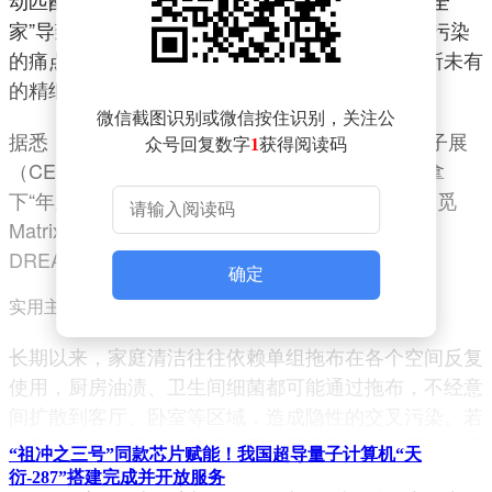
家”导致厨房油污、卫生间细菌与宠物等区域交叉污染
的痛点，被这项技术彻底终结，为用户提供了前所未有
的精细化清洁体验。
微信截图识别或微信按住识别，关注公
据悉，自动换拖布技术首次在2025年国际消费电子展
众号回复数字
1
获得阅读码
（CES）上亮相即成为全场焦点，更是助力追觅拿
下“年度创新大奖”等六项国际权威奖项。目前，追觅
Matrix10 Ultra扫地机已于京东、天猫、抖音及
DREAME APP等平台开售。
确定
实用主义，终结交叉污染
长期以来，家庭清洁往往依赖单组拖布在各个空间反复
使用，厨房油渍、卫生间细菌都可能通过拖布，不经意
间扩散到客厅、卧室等区域，造成隐性的交叉污染。若
为避免这种情况，将厨房、卫生间设为清洁禁区，则需
“祖冲之三号”同款芯片赋能！我国超导量子计算机“天
要人工单独清理。
衍-287”搭建完成并开放服务