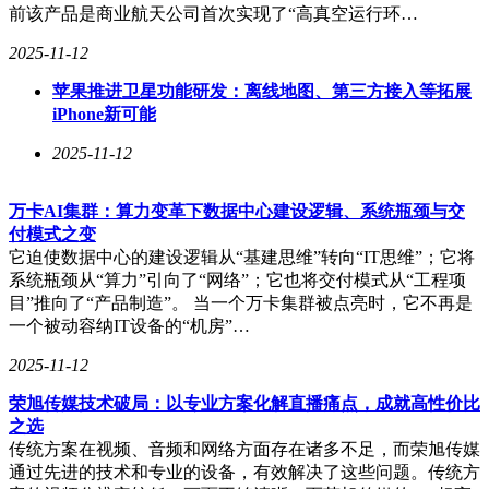
景自动加注，实现“清洁-消毒-保养”一体化操作。
前该产品是商业航天公司首次实现了“高真空运行环…
2025-11-12
除了精细的拖布分区与深度养护，追觅Matrix10 Ultra
主机的核心性能也做到了业界顶尖。仿生机械足系统，
苹果推进卫星功能研发：离线地图、第三方接入等拓展
可实现最高8cm的越障高度，轻松跨越门槛滑轨。追觅
iPhone新可能
首创的双机械臂设计，边刷+拖布双外扩，实现彻底的
2025-11-12
死角清洁。AI智能2.4倍加压清扫系统则通过实时识别
地面材质，动态调节风道与电机转速，无论是深埋于厚
万卡AI集群：算力变革下数据中心建设逻辑、系统瓶颈与交
重地毯中的尘埃，还是瓷砖缝隙里的细碎颗粒，都能高
付模式之变
它迫使数据中心的建设逻辑从“基建思维”转向“IT思维”；它将
效吸净。为守护家庭健康，基站还配备100 °C高温灭菌
系统瓶颈从“算力”引向了“网络”；它也将交付模式从“工程项
洗拖布，达到99.9%除菌效果。
目”推向了“产品制造”。 当一个万卡集群被点亮时，它不再是
一个被动容纳IT设备的“机房”…
“我们致力于通过持续的技术创新解决真实痛点，为用
2025-11-12
户提供极致的产品体验”追觅扫地机事业部总裁孟佳表
示，“Matrix10 Ultra扫地机搭载12项全球首创技术，分
荣旭传媒技术破局：以专业方案化解直播痛点，成就高性价比
之选
区清洁产品的创新本质是对家庭细菌传播链的精准阻
传统方案在视频、音频和网络方面存在诸多不足，而荣旭传媒
断，这与全球卫生组织倡导的‘预防型健康家居’理念高
通过先进的技术和专业的设备，有效解决了这些问题。传统方