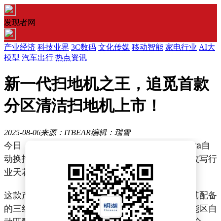
发现者网
产业经济
科技业界
3C数码
文化传媒
移动智能
家电行业
AI大
模型
汽车出行
热点资讯
新一代扫地机之王，追觅首款
分区清洁扫地机上市！
2025-08-06
来源：ITBEAR
编辑：瑞雪
今日，追觅扫地机全新力作——追觅Matrix10 Ultra自
动换拖布扫地机器人正式上线，以硬核创新再度改写行
业天花板。
这款产品搭载追觅全球首创的自动换拖布技术，其配备
的三组独立拖布模块，为厨房、卫生间等不同功能区自
动匹配专属拖布，传统扫地机长期因“一块拖布擦全