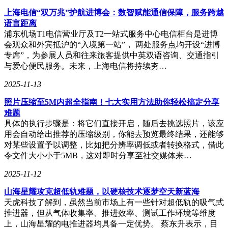
折扣。无论是日常厨房、卫生间的分区清洁，还是大户
上海电信“双万兆”护航进博会：数智赋能通信保障，服务跨越
型的多次拖布切换，都可实现全流程无人值守的顺畅衔
语言距离
浦东机场T1电信营业厅及T2一站式服务中心电信柜台是进博
接。用户仅需在追觅APP设置厨房、卫生间或宠物区，
会观众和外宾抵沪的“入境第一站”， 两处服务点均开设“进博
即可让机器人自动识别并装载对应拖布，真正实现“一
专席”，为参展人员和往来旅客提供中英双语咨询、交通指引
区一布”、“专区专洁”。
与爱心便民服务。未来，上海电信将持续夯…
2025-11-13
有效创新，智净一步到位
照片压缩至5M内超全指南！七大实用方法助你轻松搞定分享
在烘干、杀菌等方面，追觅Matrix10 Ultra扫地机也做
难题
了全新突破。通过双风道烘干技术，基站内外双向风道
具体的执行步骤是：将它们直接开启，随后去挑选照片，该应
用会自动给出推荐的压缩级别，你能去预览最终结果，还能够
协同作业，能够同时对多组拖布进行快速除湿、深度烘
对某些设置予以调整，比如把分辨率调低或者转换格式，借此
干，保持拖布长期干爽洁净。
令文件大小小于5MB，这对即时分享至社交媒体来…
2025-11-12
同时，这款扫地机还首次搭载了“去污清洁液”“宠物除臭
液”“木地板养护液”三种专业配方，配合三仓设计（选
山海星耀攻克超低轨难题，以硬核技术逐梦空天新蓝海
配），完美适配各类需求场景，例如在宠物区添加除臭
天虎科技了解到，虽然当前市场上有一些针对超低轨的吸气式
推进器，但从气体收集率、推进效率、测试工作环境等维度
液，在木地板区使用养护液，扫地机会根据实际清洁场
上，山海星耀的电推进器均具备一定优势。 蔡东升表示，目