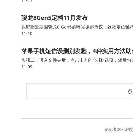
11-11
调却震撼地推出了星闪E2.0技术，这一举动犹如在无
骁龙8Gen5定档11月发布
数码圈近期因骁龙8 Gen5的曝光掀起热议，这款定位
11-10
采用旗舰级架构与中端定价的组合，在性能与成本间寻求
该芯片的机型已进入量产阶段，预计将率先覆盖游戏与影
苹果手机短信误删别发愁，4种实用方法助
步骤二：进入文件夹后，点击上方的“选择”选项，然后勾
11-09
来的位置。 苹果短信恢复方法4.运营商协助原本满心期
点
发现者网 - 深