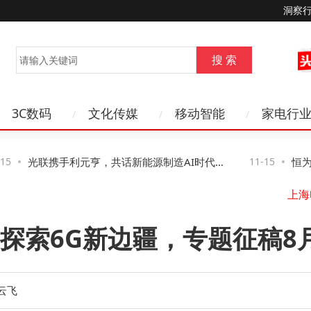
洞察
3C数码
文化传媒
移动智能
家电行
光联携手利元亨，共话新能源制造AI时代网
11-15
恒为科
水
络新路径与新机遇
得见、
山
探索6G新边疆，专题征稿8月
云飞