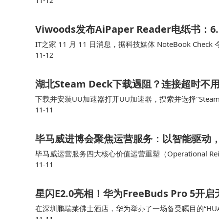
11-12
的视频分辨率较低，画面不够清晰，而荣旭传媒的4K 
Viwoods发布AiPaper Reader电纸
IT之家 11 月 11 日消息，据科技媒体 NoteBook Check 
11-12
16 操作系统，机身配备专用 AI …
湖北Steam Deck下载遇阻？连接超时
下载并安装UU加速器打开UU加速器，搜索并选择"Stea
11-11
m Deck进行下载许多湖北用户反馈，使用这种方式后
毕马威进博会聚焦运营服务：以智能驱动
毕马威运营服务四大核心价值运营重塑（Operational 
11-11
复杂监管中确保透明与合规在多业务场景中提升客户体验
星闪E2.0亮相！华为FreeBuds Pro 5
在深圳鹏瑞莱佛士酒店，华为举办了一场备受瞩目的“HUA