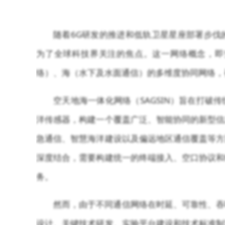
随着6G研发的推进和低轨卫星星座部署步伐
为了全球科技界关注的焦点。这一网络概念，即
络）、海（水下及水面通信）的多维度协同网络，
空天地海一体化网络（SAGSIN）旨在打
洋传感器，构建一个覆盖广泛、智能协同的新型信
急通信、智慧海洋建设以及偏远地区通信覆盖等方
深度结合，需要构建统一的终端接入、空口协议和
务。
然而，由于不同通信网络在时延、可靠性、吞
设计、关键技术研发、实验平台建设和技术标准制