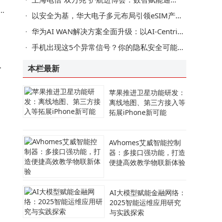
科
联
以安全为基，华大电子多元布局引领eSIM产业迈向新高度
华为AI WAN解决方案全面升级：以AI-Centric助力运营商迈向Net5.5G R2智能新阶段
手机出现这5个异常信号？你的隐私安全可能受威胁，速查应对措施
间
本栏最新
苹果推进卫星功能研发：
离线地图、第三方接入等
拓展iPhone新可能
AVhomes艾威智能控制
器：多接口强功能，打造
便捷高效教学物联新体验
对
AI大模型赋能金融网络：
2025智能运维应用研究
与实践探索