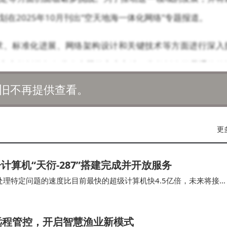
在2025年10月刊出“空天地海一体化网络”专题报道。
求、标准化进展、网络架构设计和关键技术等方面进行深入
立东教授将担任此次专题的客座主编。朱教授在卫星通信传
究经验，曾承担并完成60余项与卫星通信相关的项目，发表
旧不再提供查看。
更
限于空天地海一体化网络的应用场景与技术需求、网络架构
抗干扰技术、频谱感知与高效频谱共享、跨域资源调度、接
算机“天衍-287”搭建完成并开放服务
边缘计算与星上处理技术、通感一体化、安全隐私保护以及
处理特定问题的速度比目前最快的超级计算机快4.5亿倍，未来将接
航天等领域中空天地海一体化网络的应用前景。
这也将是我国首个具备“量子计算优越性”的量…
天地海一体化网络的发展贡献智慧与力量。这一专题报道将
远程管控，开启智慧渔业新模式