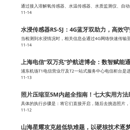
广大读者提供一个深入了解空天地海一体化网络最
通过接入溶解氧传感器、水温传感器、水质监测仪、自动
11-14
智能数采网关能够实时采集各个鱼池的水质、溶解氧、水
技创新与发展。
水浸传感器RS-SJ：4G蓝牙双助力，高效
当检测到水浸情况时，相关信息会通过4G网络快速传输
11-14
知晓积水隐患，为及时采取排水、设备转移等应对措施争
上海电信“双万兆”护航进博会：数智赋能
浦东机场T1电信营业厅及T2一站式服务中心电信柜台是进
11-13
席”，为参展人员和往来旅客提供中英双语咨询、交通指
照片压缩至5M内超全指南！七大实用方法
具体的执行步骤是：将它们直接开启，随后去挑选照片，
11-12
某些设置予以调整，比如把分辨率调低或者转换格式，借
山海星耀攻克超低轨难题，以硬核技术逐