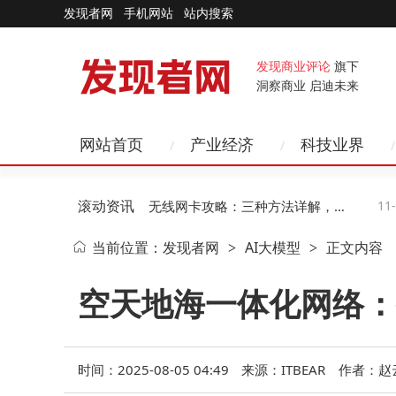
发现者网
手机网站
站内搜索
发现商业评论
旗下
洞察商业 启迪未来
网站首页
产业经济
科技业界
滚动资讯
11-15
企业禁用无线网卡攻略：三种方法详解，第
11-15
当前位置：
发现者网
AI大模型
正文内容
>
>
二种助企业高效管控风险
空天地海一体化网络：
时间：2025-08-05 04:49
来源：ITBEAR
作者：赵