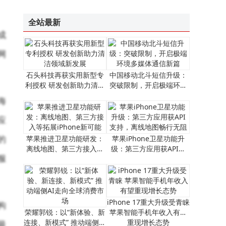
“祖冲之三号”同款芯片赋能！我国超导量子计算机“天衍-287”搭建完成并开放服务
全站最新
成
网
石头科技再获实用新型专
中国移动北斗短信升级：
利授权 研发创新助力清洁
突破限制，开启极端环境
领域新发展
多媒体通信新篇
海
应
的
苹果推进卫星功能研发：
​苹果iPhone卫星功能升
离线地图、第三方接入等
级：第三方应用获API支
服
拓展iPhone新可能
持，离线地图畅行无阻​
iPhone 17重大升级受青睐
构
荣耀郭锐：以“新体验、新
苹果智能手机年收入有望
连接、新模式” 推动端侧AI
重现增长态势
最