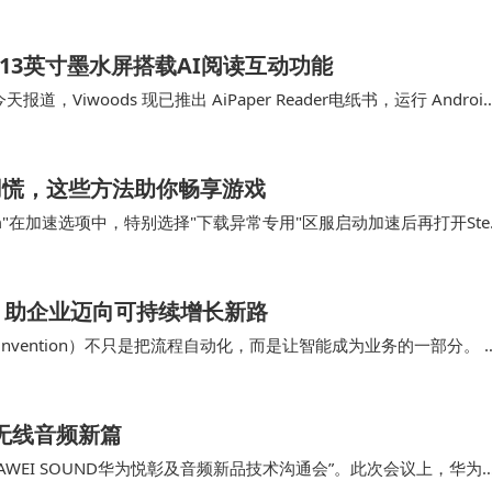
超高清视频拍摄制作让画面质量有了质的提升；传统…
书：6.13英寸墨水屏搭载AI阅读互动功能
今天报道，Viwoods 现已推出 AiPaper Reader电纸书，运行 Androi
不用慌，这些方法助你畅享游戏
m"在加速选项中，特别选择"下载异常专用"区服启动加速后再打开Ste
，原本停滞的下载进度条重新开…
，助企业迈向可持续增长新路
Reinvention）不只是把流程自动化，而是让智能成为业务的一部分。 
与决策质量在跨职能协作…
开启无线音频新篇
WEI SOUND华为悦彰及音频新品技术沟通会”。此次会议上，华为