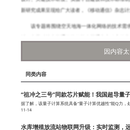
新研究成果呈现给广大读者，《移动通信》杂志计划
该专题将围绕空天地海一体化网络的技术需
讨。电子科技大学通信抗干扰全国重点实验室的朱
与组网、天地一体化信息网络等领域有着丰富的研
因内容太
文270余篇，出版多部相关著作。
同类内容
此次专题报道将涵盖多个研究方向，包括但不
计、信道建模与测量、协同传输技术、干扰管理与
“祖冲之三号”同款芯片赋能！我国超导量子计
与切换机制、移动性管理、协同组网与路由算法、
据了解，该量子计算系统具备“量子计算优越性”能Q力，
准化进展等。还将探讨海洋通信、应急救灾和航空
11-14
入“天衍”量子计算云平台并首次面向全球开放应用服务，
欢迎相关领域的专家学者积极投稿，共同为空
水库增殖放流站物联网升级：实时监测，