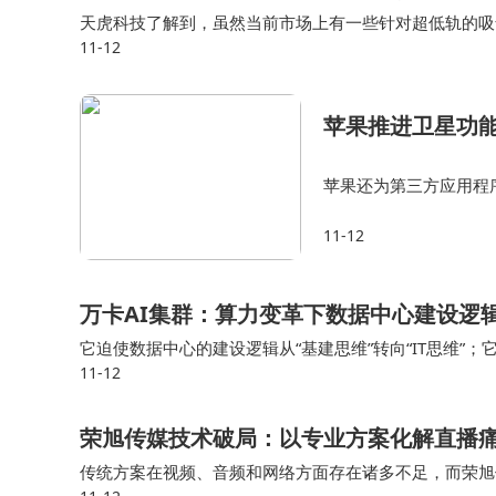
天虎科技了解到，虽然当前市场上有一些针对超低轨的吸
11-12
山海星耀的电推进器均具备一定优势。 蔡东升表示，目
苹果推进卫星功能
苹果还为第三方应用程
许开发者自愿将卫星连接
11-12
一举措或许是苹果在卫
万卡AI集群：算力变革下数据中心建设逻
它迫使数据中心的建设逻辑从“基建思维”转向“IT思维”；
11-12
了“产品制造”。 当一个万卡集群被点亮时，它不再是一个被
荣旭传媒技术破局：以专业方案化解直播
传统方案在视频、音频和网络方面存在诸多不足，而荣旭