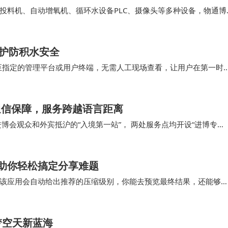
新研究成果和技术进展的平台，促进学术交流与合作，推动
投料机、自动增氧机、循环水设备PLC、摄像头等多种设备，物通博
温以及投料、增氧、循环水等设备状态，通过5…
守护防积水安全
至指定的管理平台或用户终端，无需人工现场查看，让用户在第一时
取时间，避免积水造成更大损失。 水浸传感器凭借…
通信保障，服务跨越语言距离
博会观众和外宾抵沪的“入境第一站”， 两处服务点均开设“进博专
引与爱心便民服务。未来，上海电信将持续夯…
助你轻松搞定分享难题
该应用会自动给出推荐的压缩级别，你能去预览最终结果，还能够
此令文件大小小于5MB，这对即时分享至社交媒体来…
梦空天新蓝海