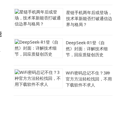
，
星链手机两年后或登场，
技术革新能否打破通信边
界与格局？
能
DeepSeek-R1登《自
然》封面：详解技术细
允
节，回应质疑创历史
WiFi密码总记不住？3种
官方方法轻松找回，不用
下载软件不求人
向
案