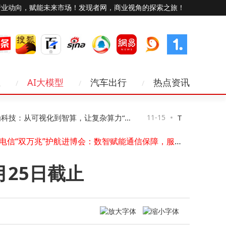
行业动向，赋能未来市场！发现者网，商业视角的探索之旅！
业
AI大模型
汽车出行
热点资讯
Viwoods发布AiPaper Reader电纸书：6.13英寸墨水屏搭载AI阅读互动功能
“祖冲之三号”同款芯片赋能！我国超导量子计算机“天衍-287”搭建完成并开放服务
水库增殖放流站物联网升级：实时监测，远程管控，开启智慧渔业新模式
技：从可视化到智算，让复杂算力“看
11-15
TLKS-PMG-
浸传感器RS-SJ：4G蓝牙双助力，高效守护防积水安全
上海电信“双万兆”护航进博会：数智赋能通信保障，服务跨越语言距离
管得住”
输电线路“体温”
照片压缩至5M内超全指南！七大实用方法助你轻松搞定分享难题
海星耀攻克超低轨难题，以硬核技术逐梦空天新蓝海
25日截止
苹果推进卫星功能研发：离线地图、第三方接入等拓展iPhone新可能
万卡AI集群：算力变革下数据中心建设逻辑、系统瓶颈与交付模式之变
荣旭传媒技术破局：以专业方案化解直播痛点，成就高性价比之选
Viwoods发布AiPaper Reader电纸书：6.13英寸墨水屏搭载AI阅读互动功能