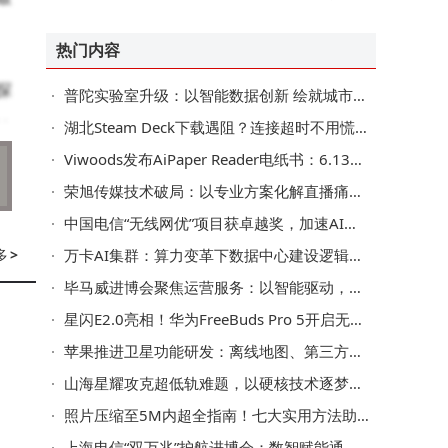
走向全球消费市场
热门内容
探
普陀实验室升级：以智能数据创新 绘就城市治理新图景
输
湖北Steam Deck下载遇阻？连接超时不用慌，这些方法助你畅享游戏
Viwoods发布AiPaper Reader电纸书：6.13英寸墨水屏搭载AI阅读互动功能
论
荣旭传媒技术破局：以专业方案化解直播痛点，成就高性价比之选
中国电信“无线网优”项目获卓越奖，加速AI核心场景规模化应用
多
>
万卡AI集群：算力变革下数据中心建设逻辑、系统瓶颈与交付模式之变
设
毕马威进博会聚焦运营服务：以智能驱动，助企业迈向可持续增长新路
入
星闪E2.0亮相！华为FreeBuds Pro 5开启无线音频新篇
标
苹果推进卫星功能研发：离线地图、第三方接入等拓展iPhone新可能
山海星耀攻克超低轨难题，以硬核技术逐梦空天新蓝海
照片压缩至5M内超全指南！七大实用方法助你轻松搞定分享难题
为
上海电信“双万兆”护航进博会：数智赋能通信保障，服务跨越语言距离