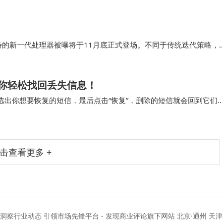
线音频领域投下了一颗重磅炸弹，预示着蓝牙时代即将迎来重大变革。
独特的新一代处理器被曝将于11月底正式登场。不同于传统迭代策略，
突破，引发消费者对“高性能普惠化”的期待。据供应链消息，首批搭
像两大细分市场。
你轻松找回丢失信息！
选出你想要恢复的短信，最后点击“恢复”，删除的短信就会回到它们
待地收到一条重要的手机短信，还没好好看…
击查看更多 +
度洞察行业动态 引领市场先锋平台 - 发现商业评论旗下网站 北京·通州 天津