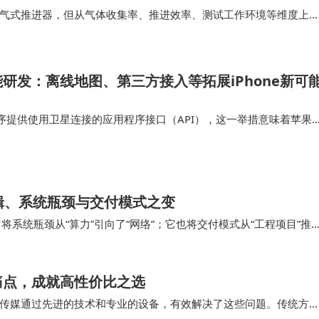
气式推进器，但从气体收集率、推进效率、测试工作环境等维度上
前该产品是商业航天公司首次实现了“高真空运行环…
研发：离线地图、第三方接入等拓展iPhone新可
序提供使用卫星连接的应用程序接口（API），这一举措意味着苹果
功能集成到他们的应用中，为iPhone用户打造出更多创新应用。这
星通信领域进一步…
辑、系统瓶颈与交付模式之变
它将系统瓶颈从“算力”引向了“网络”；它也将交付模式从“工程项目”推
动容纳IT设备的“机房”…
痛点，成就高性价比之选
传媒通过先进的技术和专业的设备，有效解决了这些问题。传统方