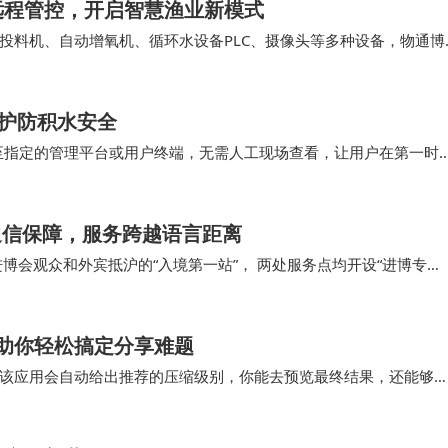
远程管控，开启智慧渔业新模式
投料机、自动增氧机、循环水设备PLC、摄像头等多种设备，物通博
温以及投料、增氧、循环水等设备状态，通过5…
守护防积水安全
至指定的管理平台或用户终端，无需人工现场查看，让用户在第一时
取时间，避免积水造成更大损失。 水浸传感器凭借…
通信保障，服务跨越语言距离
博会观众和外宾抵沪的“入境第一站”， 两处服务点均开设“进博专
引与爱心便民服务。未来，上海电信将持续夯…
助你轻松搞定分享难题
该应用会自动给出推荐的压缩级别，你能去预览最终结果，还能够
此令文件大小小于5MB，这对即时分享至社交媒体来…