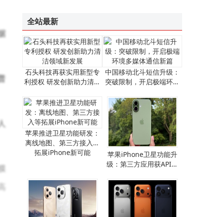
“祖冲之三号”同款芯片赋能！我国超导量子计算机“天衍-287”搭建完成并开放服务
全站最新
据
石头科技再获实用新型专
中国移动北斗短信升级：
普
利授权 研发创新助力清洁
突破限制，开启极端环境
领域新发展
多媒体通信新篇
人
苹果推进卫星功能研发：
离线地图、第三方接入等
拓展iPhone新可能
​苹果iPhone卫星功能升
级：第三方应用获API支
膜
持，离线地图畅行无阻​
高