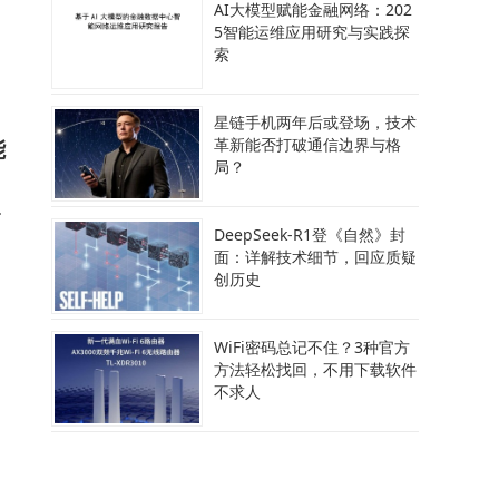
AI大模型赋能金融网络：202
5智能运维应用研究与实践探
，
索
星链手机两年后或登场，技术
能
革新能否打破通信边界与格
局？
允
DeepSeek-R1登《自然》封
面：详解技术细节，回应质疑
创历史
WiFi密码总记不住？3种官方
方法轻松找回，不用下载软件
向
不求人
案