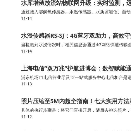
水库增殖放流站物联网升级：实时监测，
通过接入溶解氧传感器、水温传感器、水质监测仪、自动
11-14
智能数采网关能够实时采集各个鱼池的水质、溶解氧、水
水浸传感器RS-SJ：4G蓝牙双助力，高效
当检测到水浸情况时，相关信息会通过4G网络快速传输
11-14
知晓积水隐患，为及时采取排水、设备转移等应对措施争
上海电信“双万兆”护航进博会：数智赋能
浦东机场T1电信营业厅及T2一站式服务中心电信柜台是进
11-13
席”，为参展人员和往来旅客提供中英双语咨询、交通指
照片压缩至5M内超全指南！七大实用方法
具体的执行步骤是：将它们直接开启，随后去挑选照片，
11-12
某些设置予以调整，比如把分辨率调低或者转换格式，借