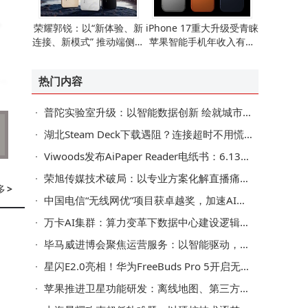
。
荣耀郭锐：以“新体验、新
iPhone 17重大升级受青睐
连接、新模式” 推动端侧AI
苹果智能手机年收入有望
走向全球消费市场
重现增长态势
热门内容
池
普陀实验室升级：以智能数据创新 绘就城市治理新图景
湖北Steam Deck下载遇阻？连接超时不用慌，这些方法助你畅享游戏
Viwoods发布AiPaper Reader电纸书：6.13英寸墨水屏搭载AI阅读互动功能
荣旭传媒技术破局：以专业方案化解直播痛点，成就高性价比之选
多
>
中国电信“无线网优”项目获卓越奖，加速AI核心场景规模化应用
万卡AI集群：算力变革下数据中心建设逻辑、系统瓶颈与交付模式之变
毕马威进博会聚焦运营服务：以智能驱动，助企业迈向可持续增长新路
星闪E2.0亮相！华为FreeBuds Pro 5开启无线音频新篇
苹果推进卫星功能研发：离线地图、第三方接入等拓展iPhone新可能