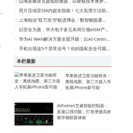
山海星耀攻克超低轨难题，以硬核技术逐梦空天新蓝海
照片压缩至5M内超全指南！七大实用方法助你轻松搞定分享难题
联
上海电信“双万兆”护航进博会：数智赋能通信保障，服务跨越语言距离
以安全为基，华大电子多元布局引领eSIM产业迈向新高度
华为AI WAN解决方案全面升级：以AI-Centric助力运营商迈向Net5.5G R2智能新阶段
间
手机出现这5个异常信号？你的隐私安全可能受威胁，速查应对措施
本栏最新
苹果推进卫星功能研发：
离线地图、第三方接入等
拓展iPhone新可能
AVhomes艾威智能控制器：
对
多接口强功能，打造便捷高效
教学物联新体验