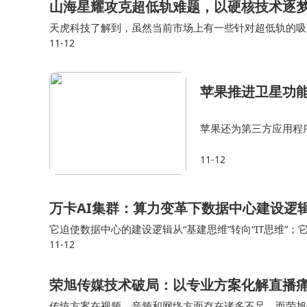
山海星耀攻克超低轨难题，以硬核技术逐
天虎科技了解到，虽然当前市场上有一些针对超低轨的吸
11-12
山海星耀的电推进器均具备一定优势。 蔡东升表示，目
苹果推进卫星功能
苹果还为第三方应用程
许开发者自愿将卫星连接
11-12
一举措或许是苹果在卫
万卡AI集群：算力变革下数据中心建设逻
它迫使数据中心的建设逻辑从“基建思维”转向“IT思维”；
11-12
了“产品制造”。 当一个万卡集群被点亮时，它不再是一个被
荣旭传媒技术破局：以专业方案化解直播
传统方案在视频、音频和网络方面存在诸多不足，而荣旭