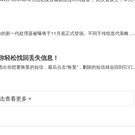
线音频领域投下了一颗重磅炸弹，预示着蓝牙时代即将迎来重大变革。
独特的新一代处理器被曝将于11月底正式登场。不同于传统迭代策略，
突破，引发消费者对“高性能普惠化”的期待。据供应链消息，首批搭
像两大细分市场。
你轻松找回丢失信息！
选出你想要恢复的短信，最后点击“恢复”，删除的短信就会回到它们
待地收到一条重要的手机短信，还没好好看…
击查看更多 +