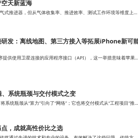
梦空天新蓝海
气式推进器，但从气体收集率、推进效率、测试工作环境等维度上
前该产品是商业航天公司首次实现了“高真空运行环…
研发：离线地图、第三方接入等拓展iPhone新可
序提供使用卫星连接的应用程序接口（API），这一举措意味着苹果
功能集成到他们的应用中，为iPhone用户打造出更多创新应用。这
星通信领域进一步…
辑、系统瓶颈与交付模式之变
它将系统瓶颈从“算力”引向了“网络”；它也将交付模式从“工程项目”推
动容纳IT设备的“机房”…
痛点，成就高性价比之选
传媒通过先进的技术和专业的设备，有效解决了这些问题。传统方