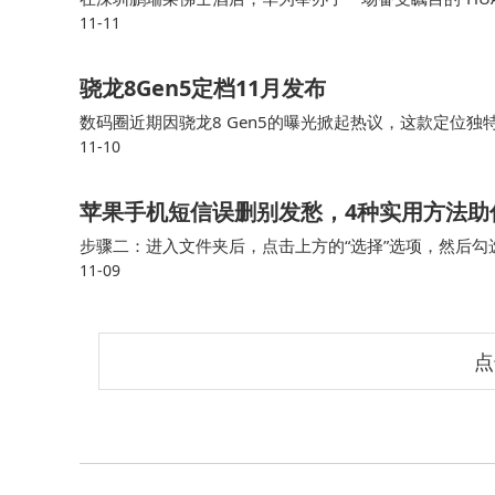
11-11
调却震撼地推出了星闪E2.0技术，这一举动犹如在无
骁龙8Gen5定档11月发布
数码圈近期因骁龙8 Gen5的曝光掀起热议，这款定位
11-10
采用旗舰级架构与中端定价的组合，在性能与成本间寻求
该芯片的机型已进入量产阶段，预计将率先覆盖游戏与影
苹果手机短信误删别发愁，4种实用方法助
步骤二：进入文件夹后，点击上方的“选择”选项，然后勾
11-09
来的位置。 苹果短信恢复方法4.运营商协助原本满心期
点