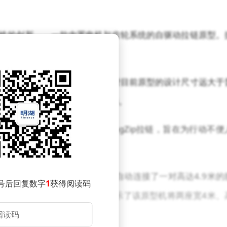
命性的创新——一款内置电机与齿轮系统的自驱动拉链原型。
控器轻松操控，实现自动拉合功能。
因忘记拉拉链而带来的尴尬。尽管目前原型的设计尺寸远大于
微型化技术，使其应用于日常服饰。
er Armour推出的单手MagZip拉链，旨在为行动不便
着眼于工业领域的应用。
惊人的效率。在约40秒内，它自动连接了一对高达4.9米的
号后回复数字
1
获得阅读码
或机械设备。另一段视频则展示了该原型机将两座宽4米、
0秒。