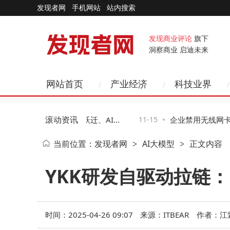
发现者网
手机网站
站内搜索
发现商业评论
旗下
洞察商业 启迪未来
网站首页
产业经济
科技业界
滚动资讯
科技新图景：智能硬件跃迁、AI赋
11-15
企业禁用无线网卡攻
当前位置：
发现者网
AI大模型
正文内容
>
>
无感化变革
二种助企业高效管控
YKK研发自驱动拉链
时间：2025-04-26 09:07
来源：ITBEAR
作者：江