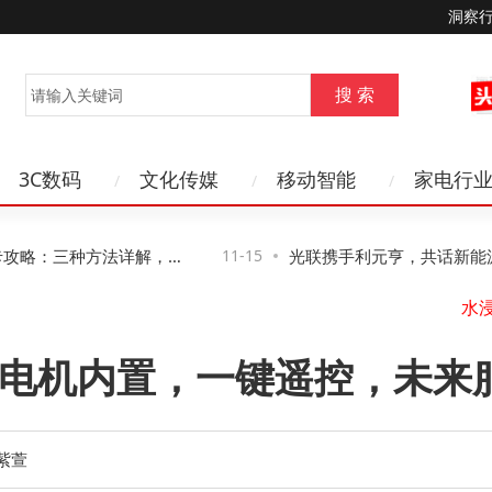
洞察
3C数码
文化传媒
移动智能
家电行
略：三种方法详解，第
11-15
光联携手利元亨，共话新能源制
水
风险
络新路径与新机遇
：电机内置，一键遥控，未来
山
紫萱