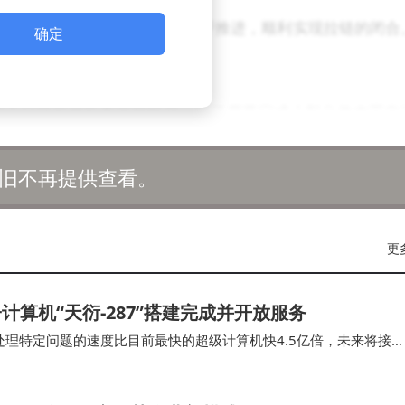
蜗杆齿轮，沿着拉链两侧的齿牙推进，顺利实现拉链的闭合
确定
电的同时进行作业。
用于日常服饰所面临的挑战。除了需要完成小型化并内置电
过程中夹住异物，确保用户的安全。
旧不再提供查看。
更
算机“天衍-287”搭建完成并开放服务
处理特定问题的速度比目前最快的超级计算机快4.5亿倍，未来将接
这也将是我国首个具备“量子计算优越性”的量…