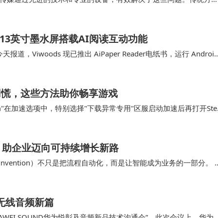
超高清视频拍摄制作让画面质量有了质的提升；传统…
书：6.13英寸墨水屏搭载AI阅读互动功能
今天报道，Viwoods 现已推出 AiPaper Reader电纸书，运行 Androi
不用慌，这些方法助你畅享游戏
m"在加速选项中，特别选择"下载异常专用"区服启动加速后再打开Ste
，原本停滞的下载进度条重新开…
，助企业迈向可持续增长新路
Reinvention）不只是把流程自动化，而是让智能成为业务的一部分。 
与决策质量在跨职能协作…
开启无线音频新篇
WEI SOUND华为悦彰及音频新品技术沟通会”。此次会议上，华为