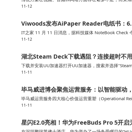
11-12
的视频分辨率较低，画面不够清晰，而荣旭传媒的4K 
Viwoods发布AiPaper Reader电纸
IT之家 11 月 11 日消息，据科技媒体 NoteBook Check 
11-12
16 操作系统，机身配备专用 AI …
湖北Steam Deck下载遇阻？连接超时
下载并安装UU加速器打开UU加速器，搜索并选择"Stea
11-11
m Deck进行下载许多湖北用户反馈，使用这种方式后
毕马威进博会聚焦运营服务：以智能驱动
毕马威运营服务四大核心价值运营重塑（Operational 
11-11
复杂监管中确保透明与合规在多业务场景中提升客户体验
星闪E2.0亮相！华为FreeBuds Pro 5
在深圳鹏瑞莱佛士酒店，华为举办了一场备受瞩目的“HUA