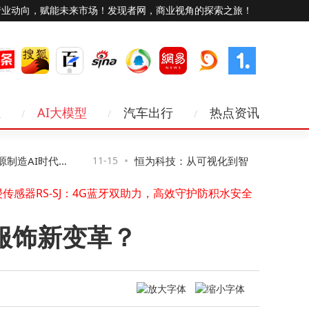
行业动向，赋能未来市场！发现者网，商业视角的探索之旅！
业
AI大模型
汽车出行
热点资讯
Viwoods发布AiPaper Reader电纸书：6.13英寸墨水屏搭载AI阅读互动功能
“祖冲之三号”同款芯片赋能！我国超导量子计算机“天衍-287”搭建完成并开放服务
造AI时代网
11-15
恒为科技：从可视化到智算，让复杂算力
水库增殖放流站物联网升级：实时监测，远程管控，开启智慧渔业新模式
浸传感器RS-SJ：4G蓝牙双助力，高效守护防积水安全
得见、管得住”
上海电信“双万兆”护航进博会：数智赋能通信保障，服务跨越语言距离
照片压缩至5M内超全指南！七大实用方法助你轻松搞定分享难题
服饰新变革？
海星耀攻克超低轨难题，以硬核技术逐梦空天新蓝海
苹果推进卫星功能研发：离线地图、第三方接入等拓展iPhone新可能
万卡AI集群：算力变革下数据中心建设逻辑、系统瓶颈与交付模式之变
荣旭传媒技术破局：以专业方案化解直播痛点，成就高性价比之选
Viwoods发布AiPaper Reader电纸书：6.13英寸墨水屏搭载AI阅读互动功能