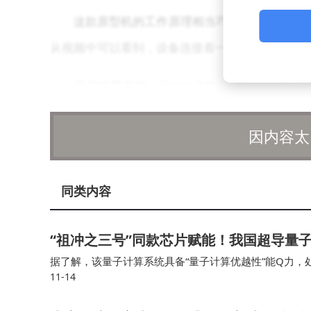
这款原型机的工作原理相当巧妙，它采用旋转
从视频中可以看到，设备连接着一条电源线，在供
尽管前景广阔，但YKK也指出了将该技术应
外，还必须增设安全防护机制，以防止拉链在运行
因内容太
同类内容
“祖冲之三号”同款芯片赋能！我国超导量子计
据了解，该量子计算系统具备“量子计算优越性”能Q力，
11-14
入“天衍”量子计算云平台并首次面向全球开放应用服务，