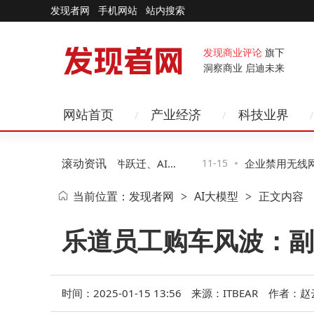
发现者网
手机网站
站内搜索
发现商业评论
旗下
洞察商业 启迪未来
网站首页
产业经济
科技业界
滚动资讯
年科技新图景：智能硬件跃迁、AI赋
11-15
企业禁用无线网
当前位置：
发现者网
AI大模型
正文内容
>
>
络无感化变革
二种助企业高效
乐道员工购车风波：副
时间：2025-01-15 13:56
来源：ITBEAR
作者：赵