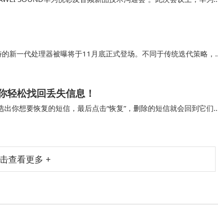
线音频领域投下了一颗重磅炸弹，预示着蓝牙时代即将迎来重大变革。
独特的新一代处理器被曝将于11月底正式登场。不同于传统迭代策略，
突破，引发消费者对“高性能普惠化”的期待。据供应链消息，首批搭
像两大细分市场。
你轻松找回丢失信息！
选出你想要恢复的短信，最后点击“恢复”，删除的短信就会回到它们
待地收到一条重要的手机短信，还没好好看…
击查看更多 +