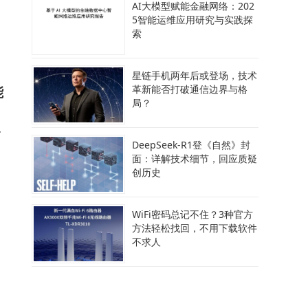
AI大模型赋能金融网络：202
5智能运维应用研究与实践探
，
索
星链手机两年后或登场，技术
能
革新能否打破通信边界与格
局？
允
DeepSeek-R1登《自然》封
面：详解技术细节，回应质疑
创历史
WiFi密码总记不住？3种官方
方法轻松找回，不用下载软件
向
不求人
案