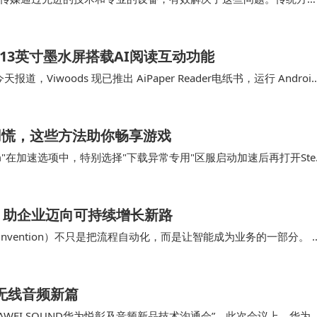
超高清视频拍摄制作让画面质量有了质的提升；传统…
书：6.13英寸墨水屏搭载AI阅读互动功能
今天报道，Viwoods 现已推出 AiPaper Reader电纸书，运行 Androi
不用慌，这些方法助你畅享游戏
m"在加速选项中，特别选择"下载异常专用"区服启动加速后再打开Ste
，原本停滞的下载进度条重新开…
，助企业迈向可持续增长新路
Reinvention）不只是把流程自动化，而是让智能成为业务的一部分。 
与决策质量在跨职能协作…
开启无线音频新篇
WEI SOUND华为悦彰及音频新品技术沟通会”。此次会议上，华为