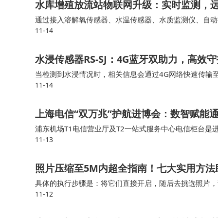
水库增殖放流站物联网升级：实时监测，
通过接入溶解氧传感器、水温传感器、水质监测仪、自动
11-14
智能数采网关能够实时采集各个鱼池的水质、溶解氧、水
水浸传感器RS-SJ：4G蓝牙双助力，高效
当检测到水浸情况时，相关信息会通过4G网络快速传输
11-14
知晓积水隐患，为及时采取排水、设备转移等应对措施争
上海电信“双万兆”护航进博会：数智赋能
浦东机场T1电信营业厅及T2一站式服务中心电信柜台是进
11-13
席”，为参展人员和往来旅客提供中英双语咨询、交通指
照片压缩至5M内超全指南！七大实用方法
具体的执行步骤是：将它们直接开启，随后去挑选照片，
11-12
某些设置予以调整，比如把分辨率调低或者转换格式，借