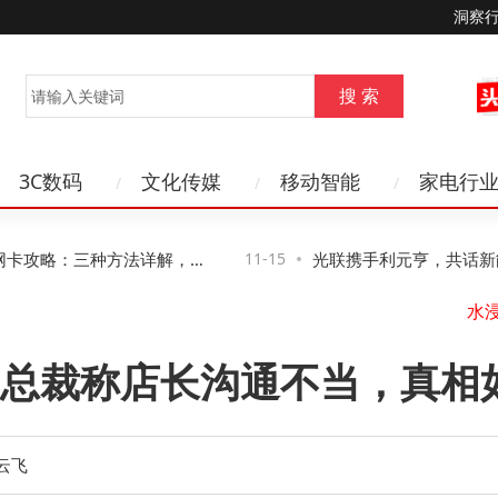
洞察
3C数码
文化传媒
移动智能
家电行
卡攻略：三种方法详解，第
11-15
光联携手利元亨，共话新能源
水
管控风险
络新路径与新机遇
山
总裁称店长沟通不当，真相
云飞