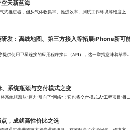
梦空天新蓝海
气式推进器，但从气体收集率、推进效率、测试工作环境等维度上
前该产品是商业航天公司首次实现了“高真空运行环…
研发：离线地图、第三方接入等拓展iPhone新可
序提供使用卫星连接的应用程序接口（API），这一举措意味着苹果
功能集成到他们的应用中，为iPhone用户打造出更多创新应用。这
星通信领域进一步…
辑、系统瓶颈与交付模式之变
它将系统瓶颈从“算力”引向了“网络”；它也将交付模式从“工程项目”推
动容纳IT设备的“机房”…
痛点，成就高性价比之选
传媒通过先进的技术和专业的设备，有效解决了这些问题。传统方