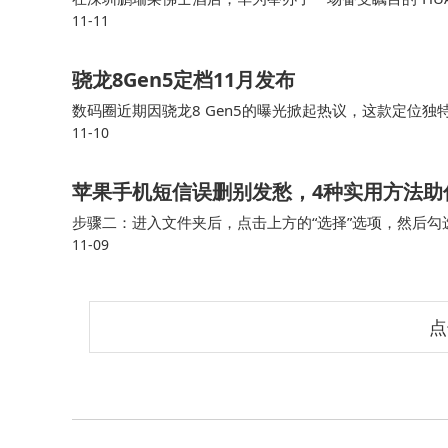
11-11
调却震撼地推出了星闪E2.0技术，这一举动犹如在无
骁龙8Gen5定档11月发布
数码圈近期因骁龙8 Gen5的曝光掀起热议，这款定位
11-10
采用旗舰级架构与中端定价的组合，在性能与成本间寻求
该芯片的机型已进入量产阶段，预计将率先覆盖游戏与影
苹果手机短信误删别发愁，4种实用方法助
步骤二：进入文件夹后，点击上方的“选择”选项，然后勾
11-09
来的位置。 苹果短信恢复方法4.运营商协助原本满心期
点