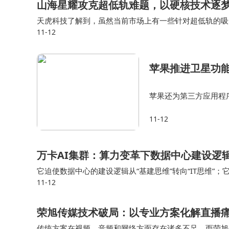
山海星耀攻克超低轨难题，以硬核技术逐
天虎科技了解到，虽然当前市场上有一些针对超低轨的吸
11-12
山海星耀的电推进器均具备一定优势。 蔡东升表示，目
苹果推进卫星功能
苹果还为第三方应用程
许开发者自愿将卫星连接
11-12
一举措或许是苹果在卫
万卡AI集群：算力变革下数据中心建设逻
它迫使数据中心的建设逻辑从“基建思维”转向“IT思维”；
11-12
了“产品制造”。 当一个万卡集群被点亮时，它不再是一个被
荣旭传媒技术破局：以专业方案化解直播
传统方案在视频、音频和网络方面存在诸多不足，而荣旭