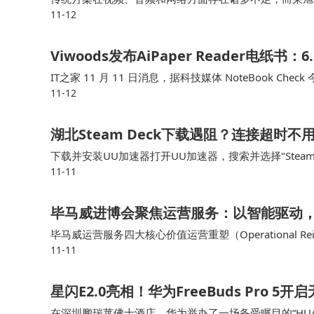
11-12
的视频分辨率较低，画面不够清晰，而荣旭传媒的4K 
Viwoods发布AiPaper Reader电纸
IT之家 11 月 11 日消息，据科技媒体 NoteBook Check 
11-12
16 操作系统，机身配备专用 AI …
湖北Steam Deck下载遇阻？连接超时
下载并安装UU加速器打开UU加速器，搜索并选择"Stea
11-11
m Deck进行下载许多湖北用户反馈，使用这种方式后
毕马威进博会聚焦运营服务：以智能驱动
毕马威运营服务四大核心价值运营重塑（Operational 
11-11
复杂监管中确保透明与合规在多业务场景中提升客户体验
星闪E2.0亮相！华为FreeBuds Pro 5
在深圳鹏瑞莱佛士酒店，华为举办了一场备受瞩目的“HUA