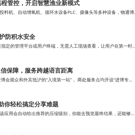
远程管控，开启智慧渔业新模式
投料机、自动增氧机、循环水设备PLC、摄像头等多种设备，物通博
温以及投料、增氧、循环水等设备状态，通过5…
守护防积水安全
至指定的管理平台或用户终端，无需人工现场查看，让用户在第一时
取时间，避免积水造成更大损失。 水浸传感器凭借…
通信保障，服务跨越语言距离
博会观众和外宾抵沪的“入境第一站”， 两处服务点均开设“进博专
引与爱心便民服务。未来，上海电信将持续夯…
助你轻松搞定分享难题
该应用会自动给出推荐的压缩级别，你能去预览最终结果，还能够
此令文件大小小于5MB，这对即时分享至社交媒体来…