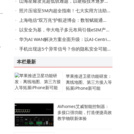
山海星耀攻克超低轨难题，以硬核技术逐梦空天新蓝海
照片压缩至5M内超全指南！七大实用方法助你轻松搞定分享难题
联
上海电信“双万兆”护航进博会：数智赋能通信保障，服务跨越语言距离
以安全为基，华大电子多元布局引领eSIM产业迈向新高度
华为AI WAN解决方案全面升级：以AI-Centric助力运营商迈向Net5.5G R2智能新阶段
间
手机出现这5个异常信号？你的隐私安全可能受威胁，速查应对措施
本栏最新
苹果推进卫星功能研发：
离线地图、第三方接入等
拓展iPhone新可能
AVhomes艾威智能控制器：
对
多接口强功能，打造便捷高效
教学物联新体验