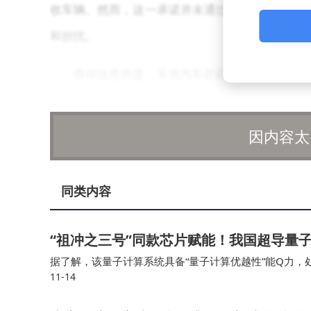
收车辆。然而，这一承诺并未通过任何合同或协议
和担忧。
值得注意的是，乐道汽车是蔚来汽车旗下的品牌
台。这一成绩不仅彰显了乐道汽车的市场竞争力，
划在2025年3月实现每月交付2万台乐道汽车的目
因内容太
面对此次事件，乐道汽车表示将进一步加强内
同类内容
人为本的管理理念，为员工提供更加优质的工作环
“祖冲之三号”同款芯片赋能！我国超导量子计
据了解，该量子计算系统具备“量子计算优越性”能Q力，
11-14
入“天衍”量子计算云平台并首次面向全球开放应用服务，