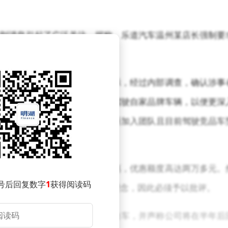
则消息引起了广泛关注。据称，乐道汽车温州某店长强制要
。
清事实并表达公司立场。他表示，经过内部调查，确认涉事
庆华强调，公司一直鼓励员工驾驶自家品牌车辆，以便更深
、有说服力的分享。特别是对新加入团队且目前驾驶竞品车
地融入品牌文化。
店长提供了一定的购车政策优惠，优惠额度高达两万多元。
号后回复数字
1
获得阅读码
司一贯倡导的以人为本的管理理念，因此必须予以批评。
汽车强制要求每名销售自购一台车，并声称公司将在半年后