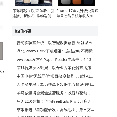
满
荣耀郭锐：以“新体验、新
iPhone 17重大升级受青睐
连接、新模式” 推动端侧AI
苹果智能手机年收入有望
走向全球消费市场
重现增长态势
万
热门内容
计
普陀实验室升级：以智能数据创新 绘就城市治理新图景
湖北Steam Deck下载遇阻？连接超时不用慌，这些方法助你畅享游戏
Viwoods发布AiPaper Reader电纸书：6.13英寸墨水屏搭载AI阅读互动功能
以
荣旭传媒技术破局：以专业方案化解直播痛点，成就高性价比之选
多
>
中国电信“无线网优”项目获卓越奖，加速AI核心场景规模化应用
万卡AI集群：算力变革下数据中心建设逻辑、系统瓶颈与交付模式之变
毕马威进博会聚焦运营服务：以智能驱动，助企业迈向可持续增长新路
星闪E2.0亮相！华为FreeBuds Pro 5开启无线音频新篇
苹果推进卫星功能研发：离线地图、第三方接入等拓展iPhone新可能