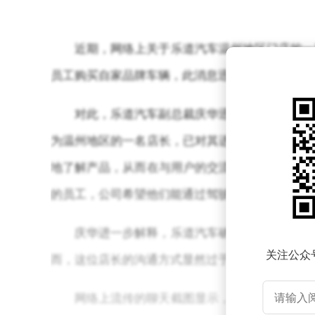
近期，网络上关于乐道汽车温州地区门店的一
员工购买自家品牌车辆，此消息迅速在网络上发酵
对此，乐道汽车副总裁庆华迅速作出回应，澄
为温州地区的一名店长，已对其进行了严厉批评。
地了解产品，从而在与用户的交流中提供更加真实
的员工，公司希望他们能通过驾驶自家车辆，更好
庆华进一步解释，乐道汽车确实为一线员工和
关注公众
而，这位店长的沟通方式显然过于生硬，不符合公
网络上流传的聊天截图显示，有员工反映乐道