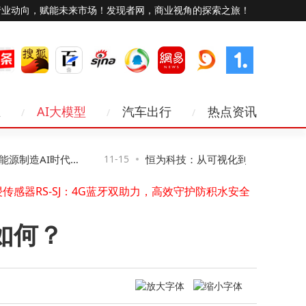
行业动向，赋能未来市场！发现者网，商业视角的探索之旅！
业
AI大模型
汽车出行
热点资讯
Viwoods发布AiPaper Reader电纸书：6.13英寸墨水屏搭载AI阅读互动功能
“祖冲之三号”同款芯片赋能！我国超导量子计算机“天衍-287”搭建完成并开放服务
水库增殖放流站物联网升级：实时监测，远程管控，开启智慧渔业新模式
制造AI时代网
11-15
恒为科技：从可视化到智算，让复杂算
浸传感器RS-SJ：4G蓝牙双助力，高效守护防积水安全
上海电信“双万兆”护航进博会：数智赋能通信保障，服务跨越语言距离
得见、管得住”
照片压缩至5M内超全指南！七大实用方法助你轻松搞定分享难题
海星耀攻克超低轨难题，以硬核技术逐梦空天新蓝海
如何？
苹果推进卫星功能研发：离线地图、第三方接入等拓展iPhone新可能
万卡AI集群：算力变革下数据中心建设逻辑、系统瓶颈与交付模式之变
荣旭传媒技术破局：以专业方案化解直播痛点，成就高性价比之选
Viwoods发布AiPaper Reader电纸书：6.13英寸墨水屏搭载AI阅读互动功能