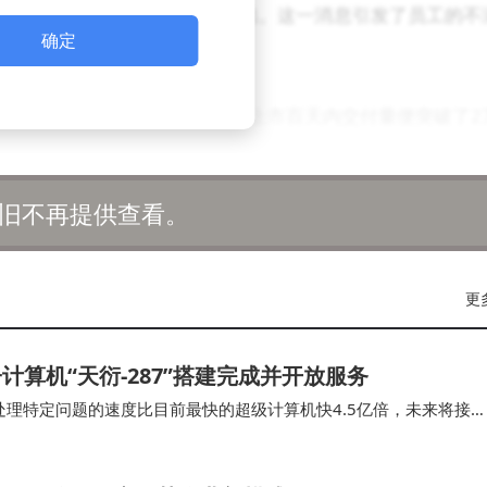
进行明确，仅是公司单方面提出。这一消息引发了员工的不
确定
，其首款车型L60纯电SUV在上市百天内交付量便突破了2
也为其未来的发展奠定了坚实的基础。蔚来汽车此前透露，
标。
旧不再提供查看。
部管理，确保员工权益得到保障。同时，公司也将继续秉承
境和发展机会。
更
算机“天衍-287”搭建完成并开放服务
处理特定问题的速度比目前最快的超级计算机快4.5亿倍，未来将接
这也将是我国首个具备“量子计算优越性”的量…