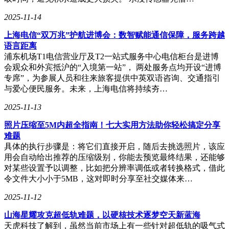
2025-11-14
上海电信“双万兆”护航进博会：数智赋能通信保障，服务跨越
语言距离
浦东机场T1电信营业厅及T2一站式服务中心电信柜台是进博
会观众和外宾抵沪的“入境第一站”， 两处服务点均开设“进博
专席”，为参展人员和往来旅客提供中英双语咨询、交通指引
与爱心便民服务。未来，上海电信将持续夯…
2025-11-13
照片压缩至5M内超全指南！七大实用方法助你轻松搞定分享
难题
具体的执行步骤是：将它们直接开启，随后去挑选照片，该应
用会自动给出推荐的压缩级别，你能去预览最终结果，还能够
对某些设置予以调整，比如把分辨率调低或者转换格式，借此
令文件大小小于5MB，这对即时分享至社交媒体来…
2025-11-12
山海星耀攻克超低轨难题，以硬核技术逐梦空天新蓝海
天虎科技了解到，虽然当前市场上有一些针对超低轨的吸气式