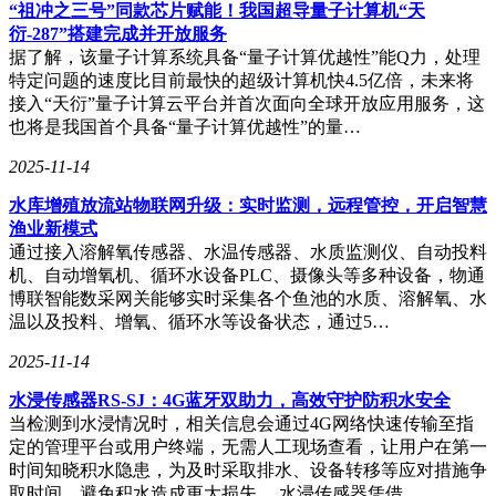
“祖冲之三号”同款芯片赋能！我国超导量子计算机“天
衍-287”搭建完成并开放服务
据了解，该量子计算系统具备“量子计算优越性”能Q力，处理
特定问题的速度比目前最快的超级计算机快4.5亿倍，未来将
接入“天衍”量子计算云平台并首次面向全球开放应用服务，这
也将是我国首个具备“量子计算优越性”的量…
2025-11-14
水库增殖放流站物联网升级：实时监测，远程管控，开启智慧
渔业新模式
通过接入溶解氧传感器、水温传感器、水质监测仪、自动投料
机、自动增氧机、循环水设备PLC、摄像头等多种设备，物通
博联智能数采网关能够实时采集各个鱼池的水质、溶解氧、水
温以及投料、增氧、循环水等设备状态，通过5…
2025-11-14
水浸传感器RS-SJ：4G蓝牙双助力，高效守护防积水安全
当检测到水浸情况时，相关信息会通过4G网络快速传输至指
定的管理平台或用户终端，无需人工现场查看，让用户在第一
时间知晓积水隐患，为及时采取排水、设备转移等应对措施争
取时间，避免积水造成更大损失。 水浸传感器凭借…