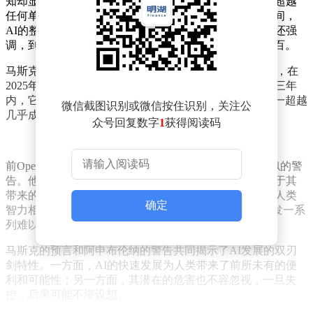
知却显得滞后。他预测，在2025年底之前，AI的智力将超越
任何单独的人类个体。更进一步，到了2027年至2028年间，
AI的整体智力水平甚至可能凌驾于全人类之上。马斯克还强
调，到了2030年，这一超越的可能性几乎达到了百分之百。
马斯克在自己的X平台上详细阐述了这一观点：“我坚信，在
2025年底前，AI将超越个体的智力；而在接下来的两到三年
内，它有望全面超越人类的整体智力。到了2030年，这一超越
微信截图识别或微信按住识别，关注公
几乎成为定局。”
众号回复数字
1
获得阅读码
前OpenAI的合作成员利奥波德·阿申布伦纳也发出了类似的警
告。他认为，AI的发展最终可能给人类带来的危害远大于其
带来的好处。阿申布伦纳预测，到2027年，AI将实现与人类
确定
智力相当的通用人工智能（AGI），这一突破可能会引发一系
列难以预料的负面影响。
马斯克的预言和阿申布伦纳的警告共同揭示了AI发展的双刃
剑特性。一方面，AI的快速发展为人类带来了前所未有的便
利和可能性；另一方面，其潜在的危害也不容忽视，一旦失
控，后果可能不堪设想。