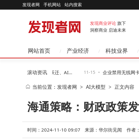
发现者网
手机网站
站内搜索
发现商业评论
旗下
洞察商业 启迪未来
网站首页
产业经济
科技业界
滚动资讯
科技新图景：智能硬件跃迁、AI赋
11-15
企业禁用无线网卡攻
当前位置：
发现者网
AI大模型
正文内容
>
>
无感化变革
二种助企业高效管控
海通策略：财政政策发
时间：2024-11-10 09:07
来源：华尔街见闻
作者