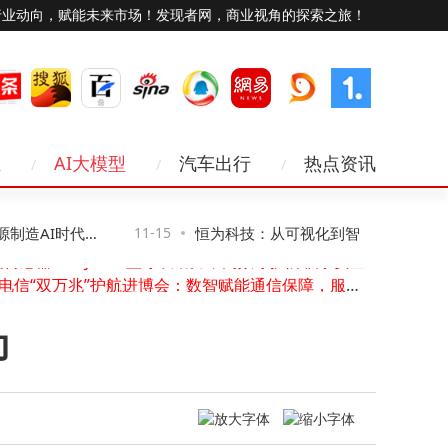
行业动向，赋能未来市场！发现者网，商业视角的探索之旅！
业
AI大模型
汽车出行
热点资讯
Viwoods发布AiPaper Reader电纸书：6.13英寸墨水屏搭载AI阅读互动功能
“祖冲之三号”同款芯片赋能！我国超导量子计算机“天衍-287”搭建完成并开放服务
水库增殖放流站物联网升级：实时监测，远程管控，开启智慧渔业新模式
造AI时代网
11-15
恒为科技：从可视化到智算，让复杂算力
浸传感器RS-SJ：4G蓝牙双助力，高效守护防积水安全
上海电信“双万兆”护航进博会：数智赋能通信保障，服务跨越语言距离
得见、管得住”
照片压缩至5M内超全指南！七大实用方法助你轻松搞定分享难题
海星耀攻克超低轨难题，以硬核技术逐梦空天新蓝海
动
苹果推进卫星功能研发：离线地图、第三方接入等拓展iPhone新可能
万卡AI集群：算力变革下数据中心建设逻辑、系统瓶颈与交付模式之变
荣旭传媒技术破局：以专业方案化解直播痛点，成就高性价比之选
Viwoods发布AiPaper Reader电纸书：6.13英寸墨水屏搭载AI阅读互动功能