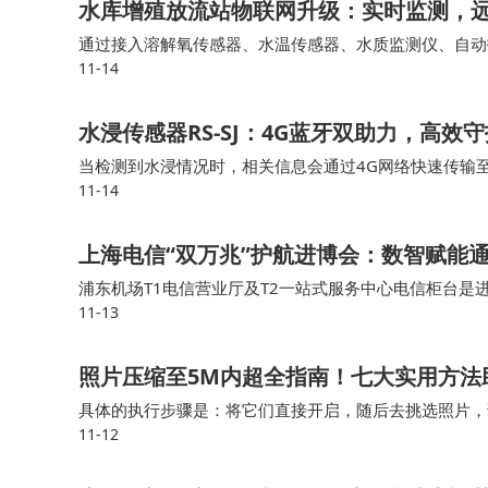
水库增殖放流站物联网升级：实时监测，
通过接入溶解氧传感器、水温传感器、水质监测仪、自动
11-14
智能数采网关能够实时采集各个鱼池的水质、溶解氧、水
水浸传感器RS-SJ：4G蓝牙双助力，高效
当检测到水浸情况时，相关信息会通过4G网络快速传输
11-14
知晓积水隐患，为及时采取排水、设备转移等应对措施争
上海电信“双万兆”护航进博会：数智赋能
浦东机场T1电信营业厅及T2一站式服务中心电信柜台是进
11-13
席”，为参展人员和往来旅客提供中英双语咨询、交通指
照片压缩至5M内超全指南！七大实用方法
具体的执行步骤是：将它们直接开启，随后去挑选照片，
11-12
某些设置予以调整，比如把分辨率调低或者转换格式，借