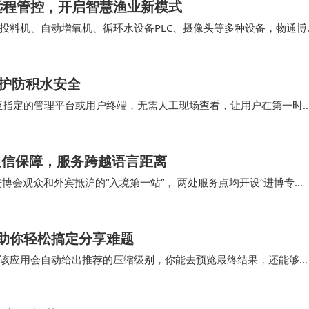
远程管控，开启智慧渔业新模式
投料机、自动增氧机、循环水设备PLC、摄像头等多种设备，物通博
温以及投料、增氧、循环水等设备状态，通过5…
守护防积水安全
至指定的管理平台或用户终端，无需人工现场查看，让用户在第一时
取时间，避免积水造成更大损失。 水浸传感器凭借…
通信保障，服务跨越语言距离
博会观众和外宾抵沪的“入境第一站”， 两处服务点均开设“进博专
引与爱心便民服务。未来，上海电信将持续夯…
助你轻松搞定分享难题
该应用会自动给出推荐的压缩级别，你能去预览最终结果，还能够
此令文件大小小于5MB，这对即时分享至社交媒体来…