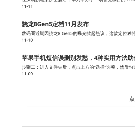
11-11
调却震撼地推出了星闪E2.0技术，这一举动犹如在无
骁龙8Gen5定档11月发布
数码圈近期因骁龙8 Gen5的曝光掀起热议，这款定位
11-10
采用旗舰级架构与中端定价的组合，在性能与成本间寻求
该芯片的机型已进入量产阶段，预计将率先覆盖游戏与影
苹果手机短信误删别发愁，4种实用方法助
步骤二：进入文件夹后，点击上方的“选择”选项，然后勾
11-09
来的位置。 苹果短信恢复方法4.运营商协助原本满心期
点