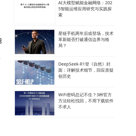
AI大模型赋能金融网络：202
5智能运维应用研究与实践探
，
索
星链手机两年后或登场，技术
能
革新能否打破通信边界与格
局？
允
DeepSeek-R1登《自然》封
面：详解技术细节，回应质疑
创历史
WiFi密码总记不住？3种官方
方法轻松找回，不用下载软件
向
不求人
案