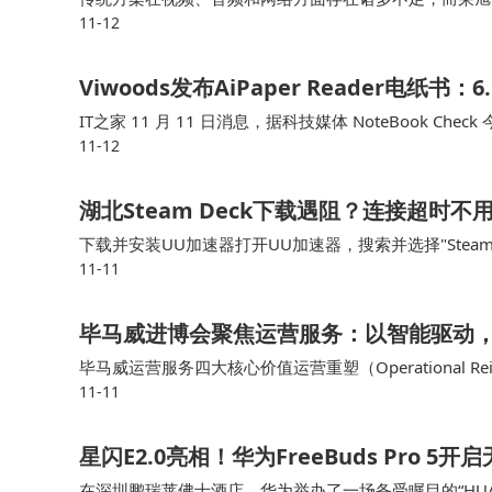
11-12
的视频分辨率较低，画面不够清晰，而荣旭传媒的4K 
Viwoods发布AiPaper Reader电纸
IT之家 11 月 11 日消息，据科技媒体 NoteBook Check 
11-12
16 操作系统，机身配备专用 AI …
湖北Steam Deck下载遇阻？连接超时
下载并安装UU加速器打开UU加速器，搜索并选择"Stea
11-11
m Deck进行下载许多湖北用户反馈，使用这种方式后
毕马威进博会聚焦运营服务：以智能驱动
毕马威运营服务四大核心价值运营重塑（Operational 
11-11
复杂监管中确保透明与合规在多业务场景中提升客户体验
星闪E2.0亮相！华为FreeBuds Pro 5
在深圳鹏瑞莱佛士酒店，华为举办了一场备受瞩目的“HUA