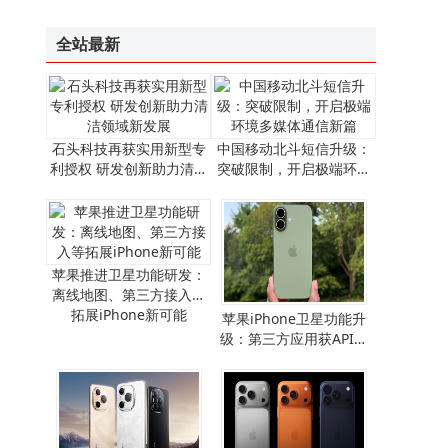
“祖冲之三号”同款芯片赋能！我国超导量子计算机“天衍-287”搭建完成并开放服务
全站最新
石头科技再获实用新型专
中国移动北斗短信升级：
利授权 研发创新助力清洁
突破限制，开启极端环境
领域新发展
多媒体通信新篇
苹果推进卫星功能研发：
离线地图、第三方接入等
拓展iPhone新可能
​苹果iPhone卫星功能升
级：第三方应用获API支
持，离线地图畅行无阻​