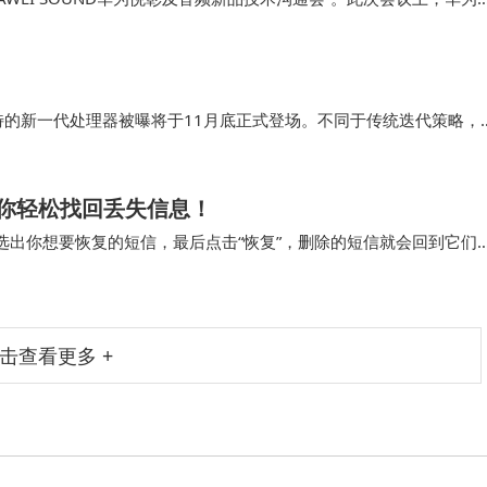
线音频领域投下了一颗重磅炸弹，预示着蓝牙时代即将迎来重大变革。
独特的新一代处理器被曝将于11月底正式登场。不同于传统迭代策略，
突破，引发消费者对“高性能普惠化”的期待。据供应链消息，首批搭
像两大细分市场。
你轻松找回丢失信息！
选出你想要恢复的短信，最后点击“恢复”，删除的短信就会回到它们
待地收到一条重要的手机短信，还没好好看…
击查看更多 +