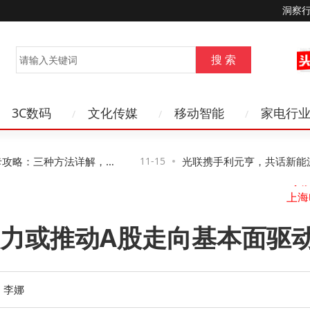
洞察
3C数码
文化传媒
移动智能
家电行
略：三种方法详解，第
11-15
光联携手利元亨，共话新能源制
水
风险
络新路径与新机遇
山
力或推动A股走向基本面驱
：李娜