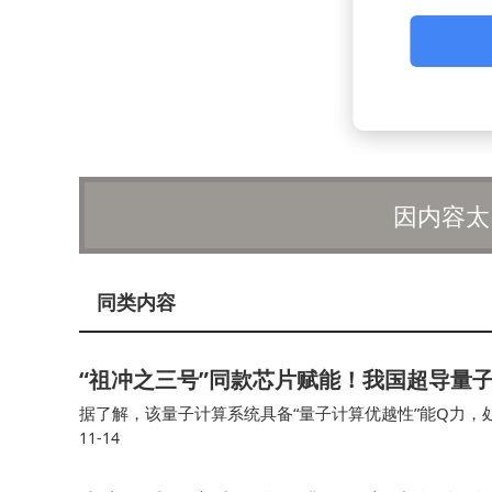
因内容太
同类内容
“祖冲之三号”同款芯片赋能！我国超导量子计
据了解，该量子计算系统具备“量子计算优越性”能Q力，
11-14
入“天衍”量子计算云平台并首次面向全球开放应用服务，