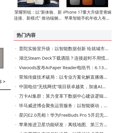
荣耀郭锐：以“新体验、新
iPhone 17重大升级受青睐
连接、新模式” 推动端侧AI
苹果智能手机年收入有望
走向全球消费市场
重现增长态势
热门内容
普陀实验室升级：以智能数据创新 绘就城市治理新图景
湖北Steam Deck下载遇阻？连接超时不用慌，这些方法助你畅享游戏
Viwoods发布AiPaper Reader电纸书：6.13英寸墨水屏搭载AI阅读互动功能
荣旭传媒技术破局：以专业方案化解直播痛点，成就高性价比之选
多
>
中国电信“无线网优”项目获卓越奖，加速AI核心场景规模化应用
万卡AI集群：算力变革下数据中心建设逻辑、系统瓶颈与交付模式之变
毕马威进博会聚焦运营服务：以智能驱动，助企业迈向可持续增长新路
星闪E2.0亮相！华为FreeBuds Pro 5开启无线音频新篇
苹果推进卫星功能研发：离线地图、第三方接入等拓展iPhone新可能