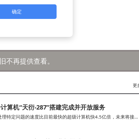
确定
旧不再提供查看。
更
算机“天衍-287”搭建完成并开放服务
处理特定问题的速度比目前最快的超级计算机快4.5亿倍，未来将接
这也将是我国首个具备“量子计算优越性”的量…