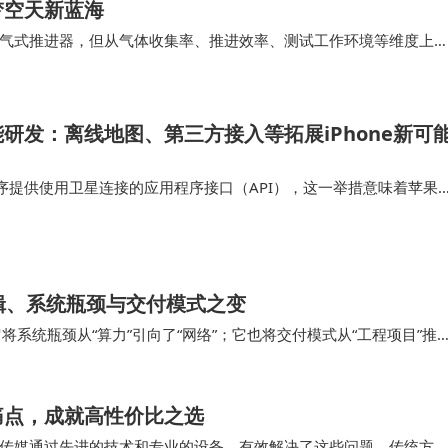
梦空天新蓝海
气式推进器，但从气体收集率、推进效率、测试工作环境等维度上
前该产品是商业航天公司首次实现了“高真空运行环…
研发：离线地图、第三方接入等拓展iPhone新可
序提供使用卫星连接的应用程序接口（API），这一举措意味着苹果
功能集成到他们的应用中，为iPhone用户打造出更多创新应用。这
星通信领域进一步…
辑、系统瓶颈与交付模式之变
它将系统瓶颈从“算力”引向了“网络”；它也将交付模式从“工程项目”推
动容纳IT设备的“机房”…
痛点，成就高性价比之选
传媒通过先进的技术和专业的设备，有效解决了这些问题。传统方