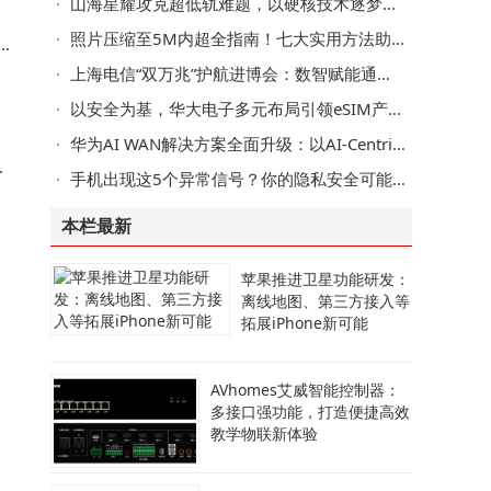
山海星耀攻克超低轨难题，以硬核技术逐梦空天新蓝海
照片压缩至5M内超全指南！七大实用方法助你轻松搞定分享难题
联
上海电信“双万兆”护航进博会：数智赋能通信保障，服务跨越语言距离
以安全为基，华大电子多元布局引领eSIM产业迈向新高度
华为AI WAN解决方案全面升级：以AI-Centric助力运营商迈向Net5.5G R2智能新阶段
间
手机出现这5个异常信号？你的隐私安全可能受威胁，速查应对措施
本栏最新
苹果推进卫星功能研发：
离线地图、第三方接入等
拓展iPhone新可能
AVhomes艾威智能控制器：
对
多接口强功能，打造便捷高效
教学物联新体验