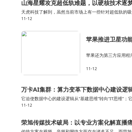
山海星耀攻克超低轨难题，以硬核技术逐
天虎科技了解到，虽然当前市场上有一些针对超低轨的吸
11-12
山海星耀的电推进器均具备一定优势。 蔡东升表示，目
苹果推进卫星功能
苹果还为第三方应用程
许开发者自愿将卫星连接
11-12
一举措或许是苹果在卫
万卡AI集群：算力变革下数据中心建设逻
它迫使数据中心的建设逻辑从“基建思维”转向“IT思维”；
11-12
了“产品制造”。 当一个万卡集群被点亮时，它不再是一个被
荣旭传媒技术破局：以专业方案化解直播
传统方案在视频、音频和网络方面存在诸多不足，而荣旭