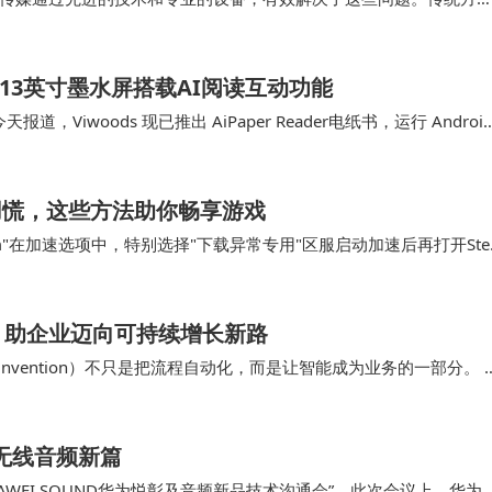
超高清视频拍摄制作让画面质量有了质的提升；传统…
书：6.13英寸墨水屏搭载AI阅读互动功能
今天报道，Viwoods 现已推出 AiPaper Reader电纸书，运行 Androi
不用慌，这些方法助你畅享游戏
m"在加速选项中，特别选择"下载异常专用"区服启动加速后再打开Ste
，原本停滞的下载进度条重新开…
，助企业迈向可持续增长新路
Reinvention）不只是把流程自动化，而是让智能成为业务的一部分。 
与决策质量在跨职能协作…
开启无线音频新篇
WEI SOUND华为悦彰及音频新品技术沟通会”。此次会议上，华为