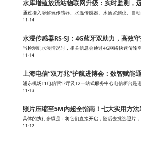
水库增殖放流站物联网升级：实时监测，
通过接入溶解氧传感器、水温传感器、水质监测仪、自动
11-14
智能数采网关能够实时采集各个鱼池的水质、溶解氧、水
水浸传感器RS-SJ：4G蓝牙双助力，高效
当检测到水浸情况时，相关信息会通过4G网络快速传输
11-14
知晓积水隐患，为及时采取排水、设备转移等应对措施争
上海电信“双万兆”护航进博会：数智赋能
浦东机场T1电信营业厅及T2一站式服务中心电信柜台是进
11-13
席”，为参展人员和往来旅客提供中英双语咨询、交通指
照片压缩至5M内超全指南！七大实用方法
具体的执行步骤是：将它们直接开启，随后去挑选照片，
11-12
某些设置予以调整，比如把分辨率调低或者转换格式，借