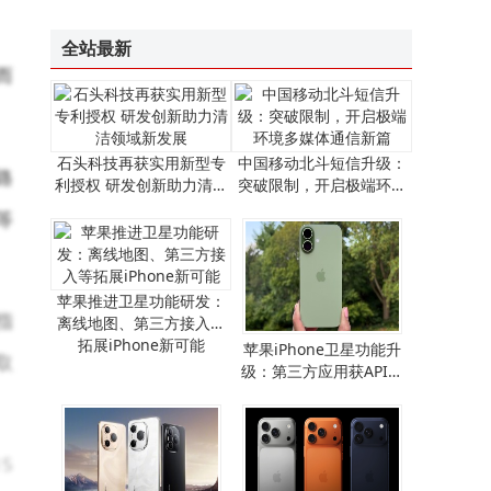
全站最新
而
石头科技再获实用新型专
中国移动北斗短信升级：
路
利授权 研发创新助力清洁
突破限制，开启极端环境
领域新发展
多媒体通信新篇
等
苹果推进卫星功能研发：
指
离线地图、第三方接入等
拓展iPhone新可能
​苹果iPhone卫星功能升
取
级：第三方应用获API支
持，离线地图畅行无阻​
5