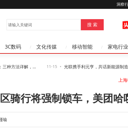
洞察
3C数码
文化传媒
移动智能
家电行
水
三种方法详解，第
11-15
光联携手利元亨，共话新能源制造AI
络新路径与新机遇
山
区骑行将强制锁车，美团哈
瑾瑜