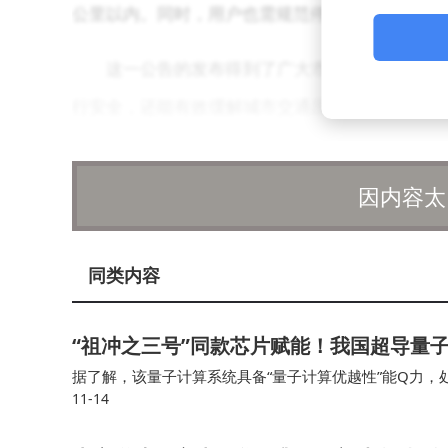
公里以内。同时，用户也需规范停放车辆，确保不
这一公告的发布得到了广大市民的积极响应和
行安全，还能有效缓解城市交通压力。希望广大骑
城市出行环境。
因内容太
同类内容
“祖冲之三号”同款芯片赋能！我国超导量子计
据了解，该量子计算系统具备“量子计算优越性”能Q力，
11-14
入“天衍”量子计算云平台并首次面向全球开放应用服务，