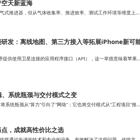
梦空天新蓝海
气式推进器，但从气体收集率、推进效率、测试工作环境等维度上
前该产品是商业航天公司首次实现了“高真空运行环…
研发：离线地图、第三方接入等拓展iPhone新可
序提供使用卫星连接的应用程序接口（API），这一举措意味着苹果
功能集成到他们的应用中，为iPhone用户打造出更多创新应用。这
星通信领域进一步…
辑、系统瓶颈与交付模式之变
它将系统瓶颈从“算力”引向了“网络”；它也将交付模式从“工程项目”推
动容纳IT设备的“机房”…
痛点，成就高性价比之选
传媒通过先进的技术和专业的设备，有效解决了这些问题。传统方