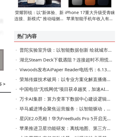
荣耀郭锐：以“新体验、新
iPhone 17重大升级受青睐
连接、新模式” 推动端侧AI
苹果智能手机年收入有望
骑
走向全球消费市场
重现增长态势
的
热门内容
普陀实验室升级：以智能数据创新 绘就城市治理新图景
湖北Steam Deck下载遇阻？连接超时不用慌，这些方法助你畅享游戏
Viwoods发布AiPaper Reader电纸书：6.13英寸墨水屏搭载AI阅读互动功能
荣旭传媒技术破局：以专业方案化解直播痛点，成就高性价比之选
多
>
中国电信“无线网优”项目获卓越奖，加速AI核心场景规模化应用
万卡AI集群：算力变革下数据中心建设逻辑、系统瓶颈与交付模式之变
毕马威进博会聚焦运营服务：以智能驱动，助企业迈向可持续增长新路
星闪E2.0亮相！华为FreeBuds Pro 5开启无线音频新篇
苹果推进卫星功能研发：离线地图、第三方接入等拓展iPhone新可能