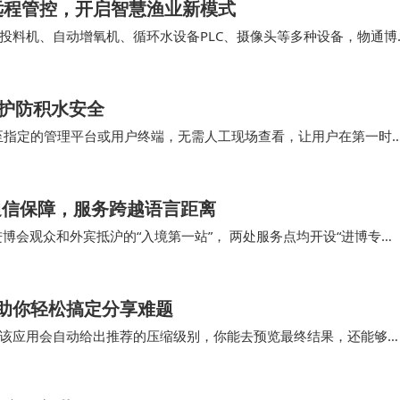
远程管控，开启智慧渔业新模式
投料机、自动增氧机、循环水设备PLC、摄像头等多种设备，物通博
温以及投料、增氧、循环水等设备状态，通过5…
守护防积水安全
至指定的管理平台或用户终端，无需人工现场查看，让用户在第一时
取时间，避免积水造成更大损失。 水浸传感器凭借…
通信保障，服务跨越语言距离
博会观众和外宾抵沪的“入境第一站”， 两处服务点均开设“进博专
引与爱心便民服务。未来，上海电信将持续夯…
助你轻松搞定分享难题
该应用会自动给出推荐的压缩级别，你能去预览最终结果，还能够
此令文件大小小于5MB，这对即时分享至社交媒体来…