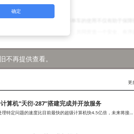
影响道路交通秩序。
确定
支持。许多市民表示，规范共享单车的使用不仅有助于保障
行爱好者能够自觉遵守相关规定，共同营造一个安全、有序
旧不再提供查看。
更
算机“天衍-287”搭建完成并开放服务
处理特定问题的速度比目前最快的超级计算机快4.5亿倍，未来将接
这也将是我国首个具备“量子计算优越性”的量…