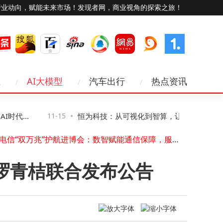
行业动向，赋能未来市场！发现者网，商业视角的探索之旅！
Viwoods发布AiPaper Reader电纸书：6.13英寸墨水屏搭载AI阅读互动功能
业
AI大模型
汽车出行
热点资讯
“祖冲之三号”同款芯片赋能！我国超导量子计算机“天衍-287”搭建完成并开放服务
水库增殖放流站物联网升级：实时监测，远程管控，开启智慧渔业新模式
浸传感器RS-SJ：4G蓝牙双助力，高效守护防积水安全
时代网
11-15
恒为科技：从可视化到智算，让复杂算力“看
上海电信“双万兆”护航进博会：数智赋能通信保障，服务跨越语言距离
照片压缩至5M内超全指南！七大实用方法助你轻松搞定分享难题
得见、管得住”
海星耀攻克超低轨难题，以硬核技术逐梦空天新蓝海
苹果推进卫星功能研发：离线地图、第三方接入等拓展iPhone新可能
啰青桔联合发布公告
万卡AI集群：算力变革下数据中心建设逻辑、系统瓶颈与交付模式之变
荣旭传媒技术破局：以专业方案化解直播痛点，成就高性价比之选
Viwoods发布AiPaper Reader电纸书：6.13英寸墨水屏搭载AI阅读互动功能
“祖冲之三号”同款芯片赋能！我国超导量子计算机“天衍-287”搭建完成并开放服务