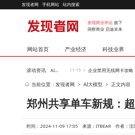
发现者网
手机网站
站内搜索
发现商业评论
旗下
洞察商业 启迪未来
网站首页
产业经济
科技业界
滚动资讯
图景：智能硬件跃迁、AI赋
11-15
企业禁用无线网卡攻略：
当前位置：
发现者网
AI大模型
正文内容
>
>
变革
二种助企业高效管控风险
郑州共享单车新规：超
时间：2024-11-09 17:05
来源：ITBEAR
作者：沈