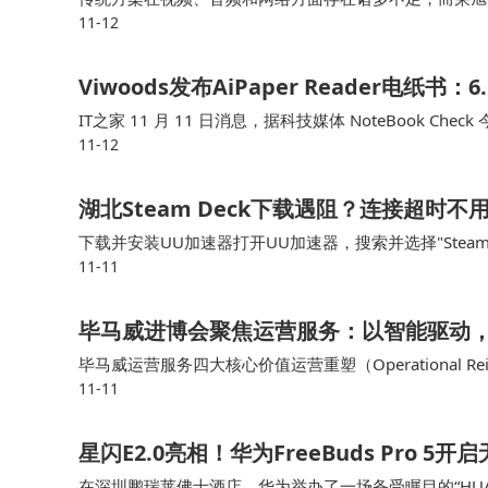
11-12
的视频分辨率较低，画面不够清晰，而荣旭传媒的4K 
Viwoods发布AiPaper Reader电纸
IT之家 11 月 11 日消息，据科技媒体 NoteBook Check 
11-12
16 操作系统，机身配备专用 AI …
湖北Steam Deck下载遇阻？连接超时
下载并安装UU加速器打开UU加速器，搜索并选择"Stea
11-11
m Deck进行下载许多湖北用户反馈，使用这种方式后
毕马威进博会聚焦运营服务：以智能驱动
毕马威运营服务四大核心价值运营重塑（Operational 
11-11
复杂监管中确保透明与合规在多业务场景中提升客户体验
星闪E2.0亮相！华为FreeBuds Pro 5
在深圳鹏瑞莱佛士酒店，华为举办了一场备受瞩目的“HUA