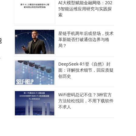
AI大模型赋能金融网络：202
5智能运维应用研究与实践探
，
索
星链手机两年后或登场，技术
能
革新能否打破通信边界与格
局？
允
DeepSeek-R1登《自然》封
面：详解技术细节，回应质疑
创历史
WiFi密码总记不住？3种官方
方法轻松找回，不用下载软件
向
不求人
案