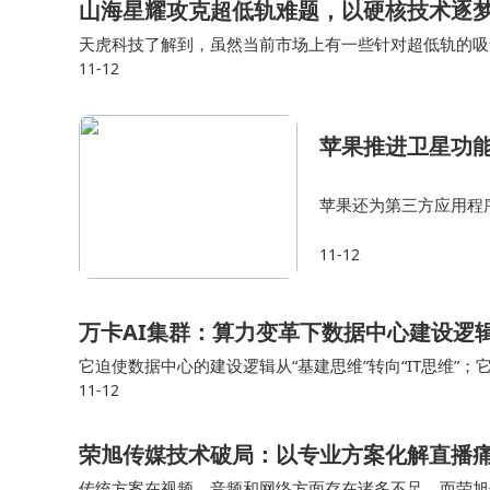
山海星耀攻克超低轨难题，以硬核技术逐
天虎科技了解到，虽然当前市场上有一些针对超低轨的吸
11-12
山海星耀的电推进器均具备一定优势。 蔡东升表示，目
苹果推进卫星功能
苹果还为第三方应用程
许开发者自愿将卫星连接
11-12
一举措或许是苹果在卫
万卡AI集群：算力变革下数据中心建设逻
它迫使数据中心的建设逻辑从“基建思维”转向“IT思维”；
11-12
了“产品制造”。 当一个万卡集群被点亮时，它不再是一个被
荣旭传媒技术破局：以专业方案化解直播
传统方案在视频、音频和网络方面存在诸多不足，而荣旭