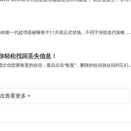
线音频领域投下了一颗重磅炸弹，预示着蓝牙时代即将迎来重大变革。
独特的新一代处理器被曝将于11月底正式登场。不同于传统迭代策略，
突破，引发消费者对“高性能普惠化”的期待。据供应链消息，首批搭
像两大细分市场。
你轻松找回丢失信息！
选出你想要恢复的短信，最后点击“恢复”，删除的短信就会回到它们
待地收到一条重要的手机短信，还没好好看…
击查看更多 +