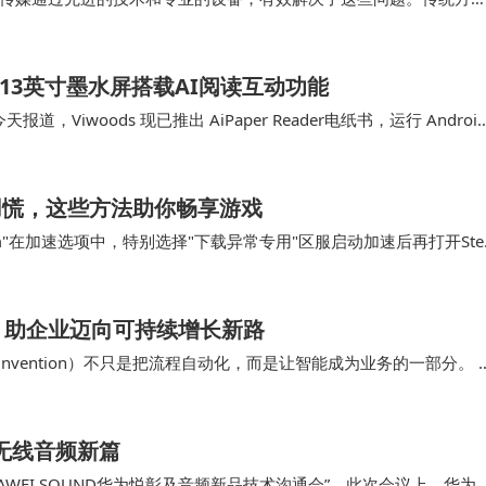
超高清视频拍摄制作让画面质量有了质的提升；传统…
书：6.13英寸墨水屏搭载AI阅读互动功能
今天报道，Viwoods 现已推出 AiPaper Reader电纸书，运行 Androi
不用慌，这些方法助你畅享游戏
m"在加速选项中，特别选择"下载异常专用"区服启动加速后再打开Ste
，原本停滞的下载进度条重新开…
，助企业迈向可持续增长新路
Reinvention）不只是把流程自动化，而是让智能成为业务的一部分。 
与决策质量在跨职能协作…
开启无线音频新篇
WEI SOUND华为悦彰及音频新品技术沟通会”。此次会议上，华为