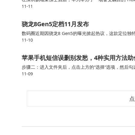
11-11
调却震撼地推出了星闪E2.0技术，这一举动犹如在无
骁龙8Gen5定档11月发布
数码圈近期因骁龙8 Gen5的曝光掀起热议，这款定位
11-10
采用旗舰级架构与中端定价的组合，在性能与成本间寻求
该芯片的机型已进入量产阶段，预计将率先覆盖游戏与影
苹果手机短信误删别发愁，4种实用方法助
步骤二：进入文件夹后，点击上方的“选择”选项，然后勾
11-09
来的位置。 苹果短信恢复方法4.运营商协助原本满心期
点