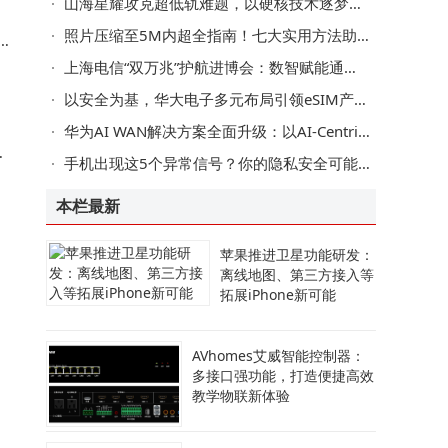
山海星耀攻克超低轨难题，以硬核技术逐梦空天新蓝海
照片压缩至5M内超全指南！七大实用方法助你轻松搞定分享难题
联
上海电信“双万兆”护航进博会：数智赋能通信保障，服务跨越语言距离
以安全为基，华大电子多元布局引领eSIM产业迈向新高度
华为AI WAN解决方案全面升级：以AI-Centric助力运营商迈向Net5.5G R2智能新阶段
间
手机出现这5个异常信号？你的隐私安全可能受威胁，速查应对措施
本栏最新
苹果推进卫星功能研发：
离线地图、第三方接入等
拓展iPhone新可能
AVhomes艾威智能控制器：
对
多接口强功能，打造便捷高效
教学物联新体验