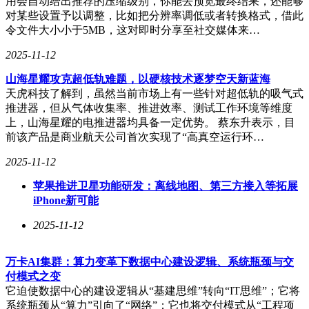
用会自动给出推荐的压缩级别，你能去预览最终结果，还能够
对某些设置予以调整，比如把分辨率调低或者转换格式，借此
令文件大小小于5MB，这对即时分享至社交媒体来…
2025-11-12
山海星耀攻克超低轨难题，以硬核技术逐梦空天新蓝海
天虎科技了解到，虽然当前市场上有一些针对超低轨的吸气式
推进器，但从气体收集率、推进效率、测试工作环境等维度
上，山海星耀的电推进器均具备一定优势。 蔡东升表示，目
前该产品是商业航天公司首次实现了“高真空运行环…
2025-11-12
苹果推进卫星功能研发：离线地图、第三方接入等拓展
iPhone新可能
2025-11-12
万卡AI集群：算力变革下数据中心建设逻辑、系统瓶颈与交
付模式之变
它迫使数据中心的建设逻辑从“基建思维”转向“IT思维”；它将
系统瓶颈从“算力”引向了“网络”；它也将交付模式从“工程项