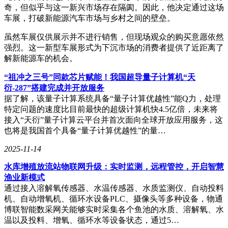
奇，但似乎与这一新兴市场存在隔阂。因此，他决定通过这场
车展，打破新能源汽车市场与乡村之间的壁垒。
虽然车展仅供展示并不进行销售，但现场观众的购买意愿依然
强烈。这一新型车展形式为下沉市场的消费者提供了近距离了
解新能源车的机会。
“祖冲之三号”同款芯片赋能！我国超导量子计算机“天
衍-287”搭建完成并开放服务
据了解，该量子计算系统具备“量子计算优越性”能Q力，处理
特定问题的速度比目前最快的超级计算机快4.5亿倍，未来将
接入“天衍”量子计算云平台并首次面向全球开放应用服务，这
也将是我国首个具备“量子计算优越性”的量…
2025-11-14
水库增殖放流站物联网升级：实时监测，远程管控，开启智慧
渔业新模式
通过接入溶解氧传感器、水温传感器、水质监测仪、自动投料
机、自动增氧机、循环水设备PLC、摄像头等多种设备，物通
博联智能数采网关能够实时采集各个鱼池的水质、溶解氧、水
温以及投料、增氧、循环水等设备状态，通过5…