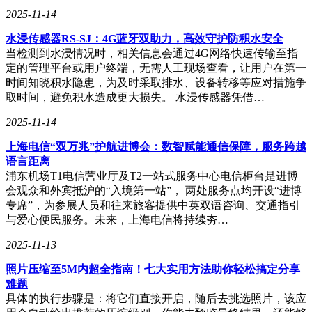
2025-11-14
水浸传感器RS-SJ：4G蓝牙双助力，高效守护防积水安全
当检测到水浸情况时，相关信息会通过4G网络快速传输至指
定的管理平台或用户终端，无需人工现场查看，让用户在第一
时间知晓积水隐患，为及时采取排水、设备转移等应对措施争
取时间，避免积水造成更大损失。 水浸传感器凭借…
2025-11-14
上海电信“双万兆”护航进博会：数智赋能通信保障，服务跨越
语言距离
浦东机场T1电信营业厅及T2一站式服务中心电信柜台是进博
会观众和外宾抵沪的“入境第一站”， 两处服务点均开设“进博
专席”，为参展人员和往来旅客提供中英双语咨询、交通指引
与爱心便民服务。未来，上海电信将持续夯…
2025-11-13
照片压缩至5M内超全指南！七大实用方法助你轻松搞定分享
难题
具体的执行步骤是：将它们直接开启，随后去挑选照片，该应