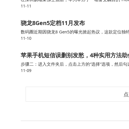
11-11
调却震撼地推出了星闪E2.0技术，这一举动犹如在无
骁龙8Gen5定档11月发布
数码圈近期因骁龙8 Gen5的曝光掀起热议，这款定位
11-10
采用旗舰级架构与中端定价的组合，在性能与成本间寻求
该芯片的机型已进入量产阶段，预计将率先覆盖游戏与影
苹果手机短信误删别发愁，4种实用方法助
步骤二：进入文件夹后，点击上方的“选择”选项，然后勾
11-09
来的位置。 苹果短信恢复方法4.运营商协助原本满心期
点