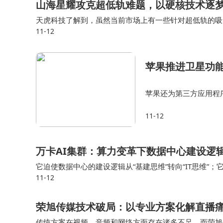
山海星耀攻克超低轨难题，以硬核技术逐
天虎科技了解到，虽然当前市场上有一些针对超低轨的吸
11-12
山海星耀的电推进器均具备一定优势。 蔡东升表示，目
苹果推进卫星功能
苹果还为第三方应用程
许开发者自愿将卫星连接
11-12
一举措或许是苹果在卫
万卡AI集群：算力变革下数据中心建设逻
它迫使数据中心的建设逻辑从“基建思维”转向“IT思维”；
11-12
了“产品制造”。 当一个万卡集群被点亮时，它不再是一个被
荣旭传媒技术破局：以专业方案化解直播
传统方案在视频、音频和网络方面存在诸多不足，而荣旭