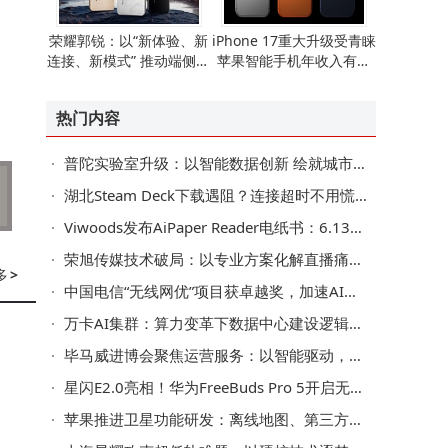
荣耀郭锐：以“新体验、新
iPhone 17重大升级受青睐
连接、新模式” 推动端侧AI
苹果智能手机年收入有望
走向全球消费市场
重现增长态势
热门内容
普陀实验室升级：以智能数据创新 绘就城市治理新图景
湖北Steam Deck下载遇阻？连接超时不用慌，这些方法助你畅享游戏
Viwoods发布AiPaper Reader电纸书：6.13英寸墨水屏搭载AI阅读互动功能
荣旭传媒技术破局：以专业方案化解直播痛点，成就高性价比之选
多
>
中国电信“无线网优”项目获卓越奖，加速AI核心场景规模化应用
万卡AI集群：算力变革下数据中心建设逻辑、系统瓶颈与交付模式之变
毕马威进博会聚焦运营服务：以智能驱动，助企业迈向可持续增长新路
星闪E2.0亮相！华为FreeBuds Pro 5开启无线音频新篇
苹果推进卫星功能研发：离线地图、第三方接入等拓展iPhone新可能