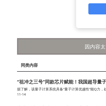
因内容太
同类内容
“祖冲之三号”同款芯片赋能！我国超导量子计
据了解，该量子计算系统具备“量子计算优越性”能Q力，
11-14
入“天衍”量子计算云平台并首次面向全球开放应用服务，