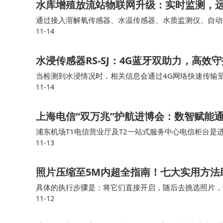
水库增殖放流站物联网升级：实时监测，
通过接入溶解氧传感器、水温传感器、水质监测仪、自动
11-14
智能数采网关能够实时采集各个鱼池的水质、溶解氧、水
水浸传感器RS-SJ：4G蓝牙双助力，高效
当检测到水浸情况时，相关信息会通过4G网络快速传输
11-14
知晓积水隐患，为及时采取排水、设备转移等应对措施争
上海电信“双万兆”护航进博会：数智赋能
浦东机场T1电信营业厅及T2一站式服务中心电信柜台是进
11-13
席”，为参展人员和往来旅客提供中英双语咨询、交通指
照片压缩至5M内超全指南！七大实用方法
具体的执行步骤是：将它们直接开启，随后去挑选照片，
11-12
某些设置予以调整，比如把分辨率调低或者转换格式，借