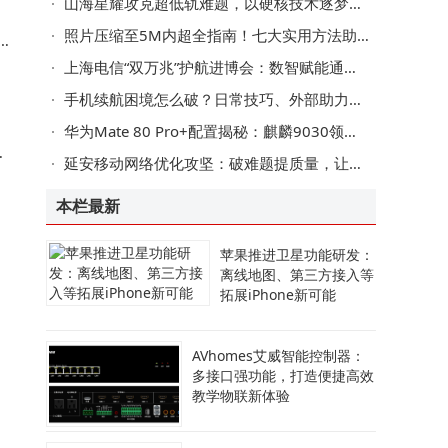
山海星耀攻克超低轨难题，以硬核技术逐梦空天新蓝海
照片压缩至5M内超全指南！七大实用方法助你轻松搞定分享难题
联
上海电信“双万兆”护航进博会：数智赋能通信保障，服务跨越语言距离
手机续航困境怎么破？日常技巧、外部助力与科技革新共寻答案
华为Mate 80 Pro+配置揭秘：麒麟9030领衔，eSIM加持，高端工艺再突破
间
延安移动网络优化攻坚：破难题提质量，让市民畅享安心舒心网络
本栏最新
苹果推进卫星功能研发：
离线地图、第三方接入等
拓展iPhone新可能
AVhomes艾威智能控制器：
对
多接口强功能，打造便捷高效
教学物联新体验