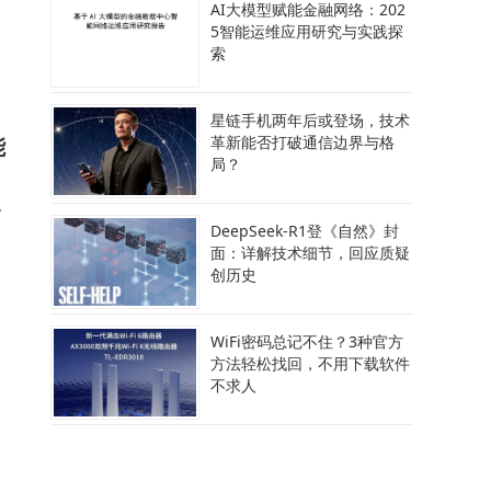
AI大模型赋能金融网络：202
5智能运维应用研究与实践探
，
索
星链手机两年后或登场，技术
能
革新能否打破通信边界与格
局？
允
DeepSeek-R1登《自然》封
面：详解技术细节，回应质疑
创历史
WiFi密码总记不住？3种官方
方法轻松找回，不用下载软件
向
不求人
案