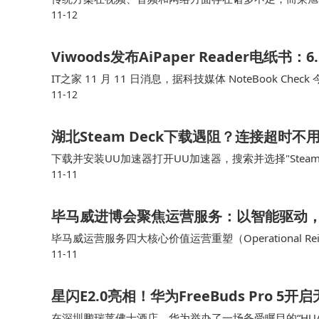
11-12
的视频分辨率较低，画面不够清晰，而荣旭传媒的4K 
Viwoods发布AiPaper Reader电纸
IT之家 11 月 11 日消息，据科技媒体 NoteBook Check 
11-12
16 操作系统，机身配备专用 AI …
湖北Steam Deck下载遇阻？连接超时
下载并安装UU加速器打开UU加速器，搜索并选择"Stea
11-11
m Deck进行下载许多湖北用户反馈，使用这种方式后
毕马威进博会聚焦运营服务：以智能驱动
毕马威运营服务四大核心价值运营重塑（Operational 
11-11
复杂监管中确保透明与合规在多业务场景中提升客户体验
星闪E2.0亮相！华为FreeBuds Pro 5
在深圳鹏瑞莱佛士酒店，华为举办了一场备受瞩目的“HUA