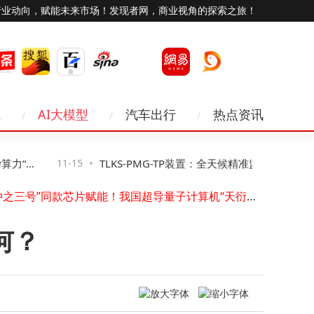
行业动向，赋能未来市场！发现者网，商业视角的探索之旅！
业
AI大模型
汽车出行
热点资讯
力“看
11-15
TLKS-PMG-TP装置：全天候精准监测，守护
Viwoods发布AiPaper Reader电纸书：6.13英寸墨水屏搭载AI阅读互动功能
“祖冲之三号”同款芯片赋能！我国超导量子计算机“天衍-287”搭建完成并开放服务
输电线路“体温”安全
水库增殖放流站物联网升级：实时监测，远程管控，开启智慧渔业新模式
浸传感器RS-SJ：4G蓝牙双助力，高效守护防积水安全
何？
上海电信“双万兆”护航进博会：数智赋能通信保障，服务跨越语言距离
照片压缩至5M内超全指南！七大实用方法助你轻松搞定分享难题
海星耀攻克超低轨难题，以硬核技术逐梦空天新蓝海
苹果推进卫星功能研发：离线地图、第三方接入等拓展iPhone新可能