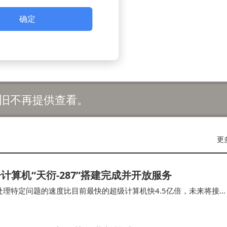
确定
旧不再提供查看。
更
算机“天衍-287”搭建完成并开放服务
处理特定问题的速度比目前最快的超级计算机快4.5亿倍，未来将接
这也将是我国首个具备“量子计算优越性”的量…