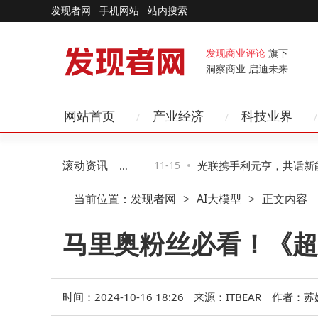
发现者网
手机网站
站内搜索
发现商业评论
旗下
洞察商业 启迪未来
网站首页
产业经济
科技业界
滚动资讯
攻略：三种方法详解，第
11-15
光联携手利元亨，共话新能源
当前位置：
发现者网
AI大模型
正文内容
>
>
控风险
络新路径与新机遇
马里奥粉丝必看！《超
时间：2024-10-16 18:26
来源：ITBEAR
作者：苏