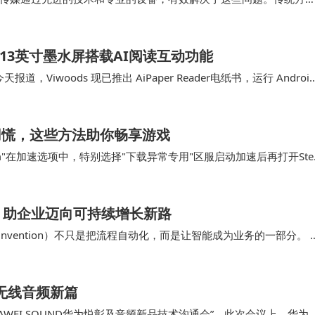
超高清视频拍摄制作让画面质量有了质的提升；传统…
书：6.13英寸墨水屏搭载AI阅读互动功能
今天报道，Viwoods 现已推出 AiPaper Reader电纸书，运行 Androi
不用慌，这些方法助你畅享游戏
m"在加速选项中，特别选择"下载异常专用"区服启动加速后再打开Ste
，原本停滞的下载进度条重新开…
，助企业迈向可持续增长新路
Reinvention）不只是把流程自动化，而是让智能成为业务的一部分。 
与决策质量在跨职能协作…
开启无线音频新篇
WEI SOUND华为悦彰及音频新品技术沟通会”。此次会议上，华为