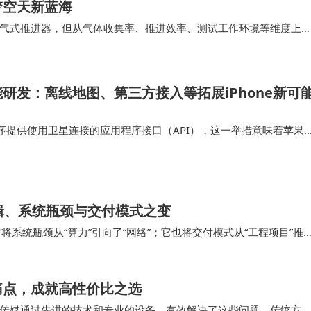
梦空天新蓝海
气式推进器，但从气体收集率、推进效率、测试工作环境等维度上
前该产品是商业航天公司首次实现了“高真空运行环…
研发：离线地图、第三方接入等拓展iPhone新可
序提供使用卫星连接的应用程序接口（API），这一举措意味着苹果
功能集成到他们的应用中，为iPhone用户打造出更多创新应用。这
星通信领域进一步…
辑、系统瓶颈与交付模式之变
它将系统瓶颈从“算力”引向了“网络”；它也将交付模式从“工程项目”推
动容纳IT设备的“机房”…
痛点，成就高性价比之选
传媒通过先进的技术和专业的设备，有效解决了这些问题。传统方