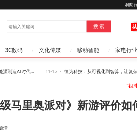
洞察
3C数码
文化传媒
移动智能
家电行
制造AI时代网
11-15
恒为科技：从可视化到智算，让复杂算
得见、管得住”
水
级马里奥派对》新游评价如
山
婉清