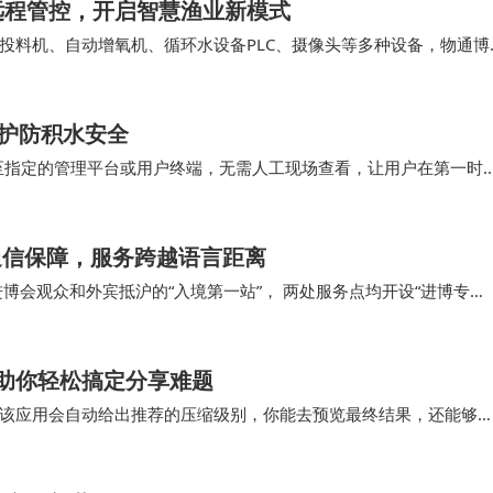
远程管控，开启智慧渔业新模式
投料机、自动增氧机、循环水设备PLC、摄像头等多种设备，物通博
温以及投料、增氧、循环水等设备状态，通过5…
守护防积水安全
至指定的管理平台或用户终端，无需人工现场查看，让用户在第一时
取时间，避免积水造成更大损失。 水浸传感器凭借…
通信保障，服务跨越语言距离
博会观众和外宾抵沪的“入境第一站”， 两处服务点均开设“进博专
引与爱心便民服务。未来，上海电信将持续夯…
助你轻松搞定分享难题
该应用会自动给出推荐的压缩级别，你能去预览最终结果，还能够
此令文件大小小于5MB，这对即时分享至社交媒体来…