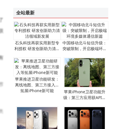
万卡AI集群：算力变革下数据中心建设逻辑、系统瓶颈与交付模式之变
荣旭传媒技术破局：以专业方案化解直播痛点，成就高性价比之选
全站最新
Viwoods发布AiPaper Reader电纸书：6.13英寸墨水屏搭载AI阅读互动功能
了
“祖冲之三号”同款芯片赋能！我国超导量子计算机“天衍-287”搭建完成并开放服务
联
石头科技再获实用新型专
中国移动北斗短信升级：
利授权 研发创新助力清洁
突破限制，开启极端环境
领域新发展
多媒体通信新篇
有
苹果推进卫星功能研发：
节
离线地图、第三方接入等
拓展iPhone新可能
​苹果iPhone卫星功能升
级：第三方应用获API支
持，离线地图畅行无阻​
奥