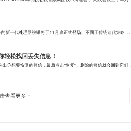
线音频领域投下了一颗重磅炸弹，预示着蓝牙时代即将迎来重大变革。
独特的新一代处理器被曝将于11月底正式登场。不同于传统迭代策略，
突破，引发消费者对“高性能普惠化”的期待。据供应链消息，首批搭
像两大细分市场。
你轻松找回丢失信息！
选出你想要恢复的短信，最后点击“恢复”，删除的短信就会回到它们
待地收到一条重要的手机短信，还没好好看…
击查看更多 +