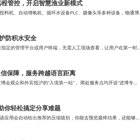
远程管控，开启智慧渔业新模式
投料机、自动增氧机、循环水设备PLC、摄像头等多种设备，物通博
温以及投料、增氧、循环水等设备状态，通过5…
守护防积水安全
至指定的管理平台或用户终端，无需人工现场查看，让用户在第一时
取时间，避免积水造成更大损失。 水浸传感器凭借…
通信保障，服务跨越语言距离
博会观众和外宾抵沪的“入境第一站”， 两处服务点均开设“进博专
引与爱心便民服务。未来，上海电信将持续夯…
助你轻松搞定分享难题
该应用会自动给出推荐的压缩级别，你能去预览最终结果，还能够
此令文件大小小于5MB，这对即时分享至社交媒体来…