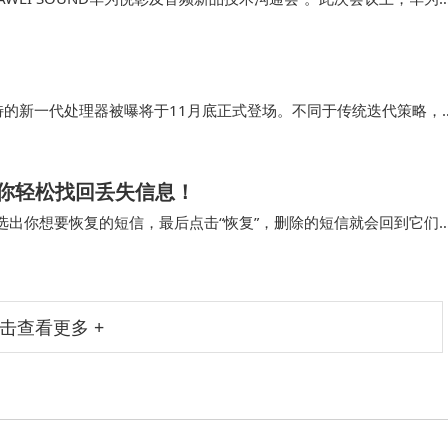
线音频领域投下了一颗重磅炸弹，预示着蓝牙时代即将迎来重大变革。
独特的新一代处理器被曝将于11月底正式登场。不同于传统迭代策略，
突破，引发消费者对“高性能普惠化”的期待。据供应链消息，首批搭
像两大细分市场。
你轻松找回丢失信息！
选出你想要恢复的短信，最后点击“恢复”，删除的短信就会回到它们
待地收到一条重要的手机短信，还没好好看…
击查看更多 +