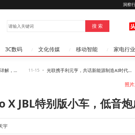
洞察
3C数码
文化传媒
移动智能
家电行
水
解，第
11-15
光联携手利元亨，共话新能源制造AI时代网
络新路径与新机遇
山
o X JBL特别版小车，低音
天宇