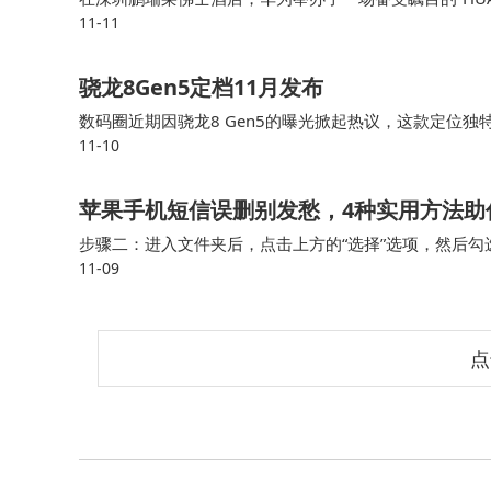
11-11
调却震撼地推出了星闪E2.0技术，这一举动犹如在无
骁龙8Gen5定档11月发布
数码圈近期因骁龙8 Gen5的曝光掀起热议，这款定位
11-10
采用旗舰级架构与中端定价的组合，在性能与成本间寻求
该芯片的机型已进入量产阶段，预计将率先覆盖游戏与影
苹果手机短信误删别发愁，4种实用方法助
步骤二：进入文件夹后，点击上方的“选择”选项，然后勾
11-09
来的位置。 苹果短信恢复方法4.运营商协助原本满心期
点