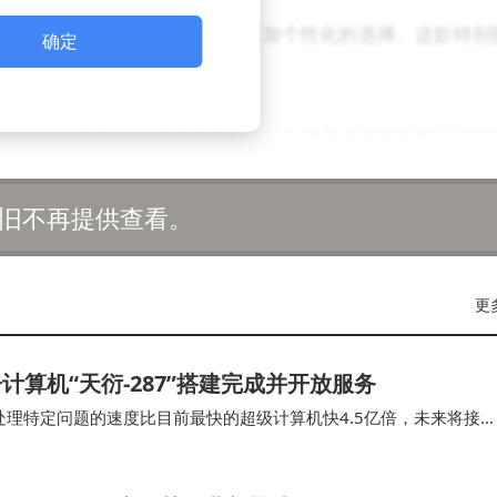
 X的音质体验，也为消费者带来了更加个性化的选择。这款特别
确定
费者。
欧洲市场的一次新尝试，通过跨界合作，为消费者带来更加丰富的
旧不再提供查看。
更
算机“天衍-287”搭建完成并开放服务
处理特定问题的速度比目前最快的超级计算机快4.5亿倍，未来将接
这也将是我国首个具备“量子计算优越性”的量…