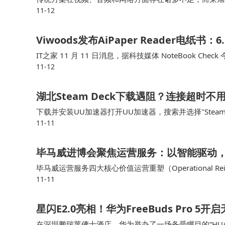
11-12
的视频分辨率较低，画面不够清晰，而荣旭传媒的4K 
Viwoods发布AiPaper Reader电纸
IT之家 11 月 11 日消息，据科技媒体 NoteBook Check 
11-12
16 操作系统，机身配备专用 AI …
湖北Steam Deck下载遇阻？连接超时
下载并安装UU加速器打开UU加速器，搜索并选择"Stea
11-11
m Deck进行下载许多湖北用户反馈，使用这种方式后
毕马威进博会聚焦运营服务：以智能驱动
毕马威运营服务四大核心价值运营重塑（Operational 
11-11
复杂监管中确保透明与合规在多业务场景中提升客户体验
星闪E2.0亮相！华为FreeBuds Pro 5
在深圳鹏瑞莱佛士酒店，华为举办了一场备受瞩目的“HUA