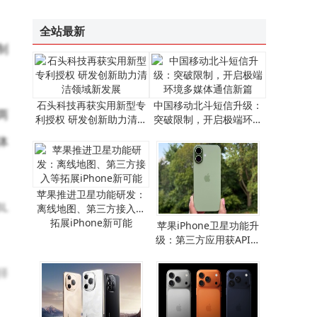
全站最新
制
石头科技再获实用新型专
中国移动北斗短信升级：
两
利授权 研发创新助力清洁
突破限制，开启极端环境
领域新发展
多媒体通信新篇
体
苹果推进卫星功能研发：
L
离线地图、第三方接入等
拓展iPhone新可能
​苹果iPhone卫星功能升
级：第三方应用获API支
持，离线地图畅行无阻​
择