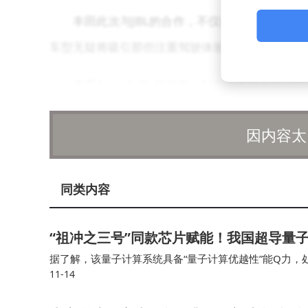
丰田此次与JBL的合作，不仅提升了Aygo
车型无疑将吸引那些注重驾驶体验与音乐享受的消
丰田Aygo X JBL的发布，标志着丰田在
车生活体验。
因内容太
同类内容
“祖冲之三号”同款芯片赋能！我国超导量子计
据了解，该量子计算系统具备“量子计算优越性”能Q力，
11-14
入“天衍”量子计算云平台并首次面向全球开放应用服务，