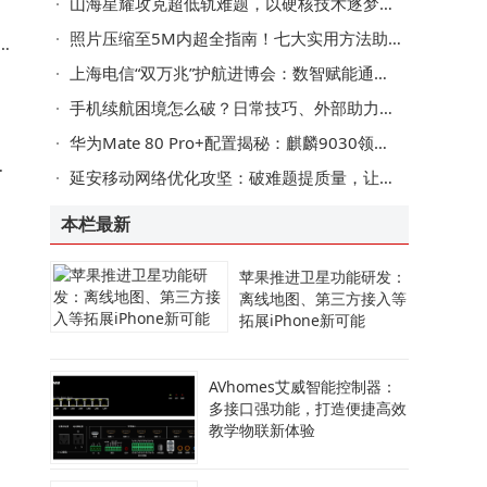
山海星耀攻克超低轨难题，以硬核技术逐梦空天新蓝海
照片压缩至5M内超全指南！七大实用方法助你轻松搞定分享难题
联
上海电信“双万兆”护航进博会：数智赋能通信保障，服务跨越语言距离
手机续航困境怎么破？日常技巧、外部助力与科技革新共寻答案
华为Mate 80 Pro+配置揭秘：麒麟9030领衔，eSIM加持，高端工艺再突破
间
延安移动网络优化攻坚：破难题提质量，让市民畅享安心舒心网络
本栏最新
苹果推进卫星功能研发：
离线地图、第三方接入等
拓展iPhone新可能
AVhomes艾威智能控制器：
对
多接口强功能，打造便捷高效
教学物联新体验