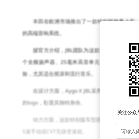
丰田在欧洲市场推出了一款特别版跨界小车——A
的高端音响系统。
据官方介绍，JBL团队为这款车的音响系统
个全频扬声器、25毫米高音单元、200毫米的
验，尤其适合摇滚和流行音乐。
在设计方面，Aygo X JBL采用了独特的
的logo，彰显其独特身份。
关注公众
动力方面，这款特别版车型搭载了1.0L三缸
5速手动或CVT无级变速箱。