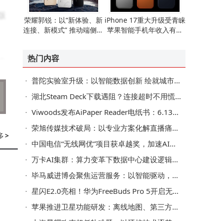
版
荣耀郭锐：以“新体验、新
iPhone 17重大升级受青睐
连接、新模式” 推动端侧AI
苹果智能手机年收入有望
走向全球消费市场
重现增长态势
热门内容
汽
普陀实验室升级：以智能数据创新 绘就城市治理新图景
湖北Steam Deck下载遇阻？连接超时不用慌，这些方法助你畅享游戏
Viwoods发布AiPaper Reader电纸书：6.13英寸墨水屏搭载AI阅读互动功能
荣旭传媒技术破局：以专业方案化解直播痛点，成就高性价比之选
多
>
中国电信“无线网优”项目获卓越奖，加速AI核心场景规模化应用
万卡AI集群：算力变革下数据中心建设逻辑、系统瓶颈与交付模式之变
毕马威进博会聚焦运营服务：以智能驱动，助企业迈向可持续增长新路
星闪E2.0亮相！华为FreeBuds Pro 5开启无线音频新篇
苹果推进卫星功能研发：离线地图、第三方接入等拓展iPhone新可能