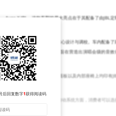
ygo X JBL，这款车型的最大亮点在于其配备了由JBL定
倾注了数百小时的心血，进行了精心设计与调校。车内配备了
低音炮以及300W的六通道功放，旨在营造出演唱会级的音效
银黑双色设计，并在车辆后部、后窗面板以及内部座椅上均印有JB
号后回复数字
1
获得阅读码
发动机，最大功率达到72马力。传动系统方面，消费者可以选