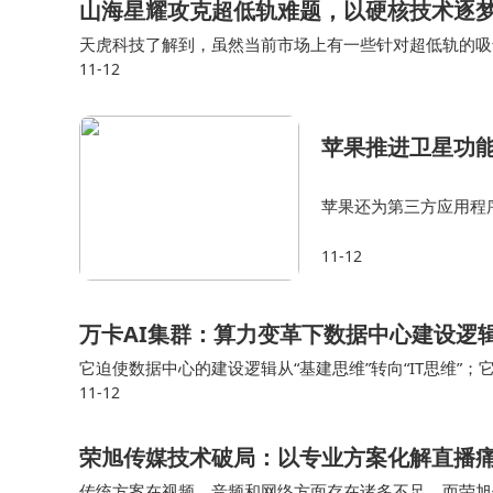
山海星耀攻克超低轨难题，以硬核技术逐
天虎科技了解到，虽然当前市场上有一些针对超低轨的吸
11-12
山海星耀的电推进器均具备一定优势。 蔡东升表示，目
苹果推进卫星功能
苹果还为第三方应用程
许开发者自愿将卫星连接
11-12
一举措或许是苹果在卫
万卡AI集群：算力变革下数据中心建设逻
它迫使数据中心的建设逻辑从“基建思维”转向“IT思维”；
11-12
了“产品制造”。 当一个万卡集群被点亮时，它不再是一个被
荣旭传媒技术破局：以专业方案化解直播
传统方案在视频、音频和网络方面存在诸多不足，而荣旭