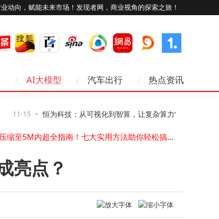
行业动向，赋能未来市场！发现者网，商业视角的探索之旅！
Viwoods发布AiPaper Reader电纸书：6.13英寸墨水屏搭载AI阅读互动功能
业
AI大模型
汽车出行
热点资讯
“祖冲之三号”同款芯片赋能！我国超导量子计算机“天衍-287”搭建完成并开放服务
水库增殖放流站物联网升级：实时监测，远程管控，开启智慧渔业新模式
浸传感器RS-SJ：4G蓝牙双助力，高效守护防积水安全
11-15
恒为科技：从可视化到智算，让复杂算力“看
11-15
上海电信“双万兆”护航进博会：数智赋能通信保障，服务跨越语言距离
照片压缩至5M内超全指南！七大实用方法助你轻松搞定分享难题
得见、管得住”
海星耀攻克超低轨难题，以硬核技术逐梦空天新蓝海
苹果推进卫星功能研发：离线地图、第三方接入等拓展iPhone新可能
炮成亮点？
万卡AI集群：算力变革下数据中心建设逻辑、系统瓶颈与交付模式之变
荣旭传媒技术破局：以专业方案化解直播痛点，成就高性价比之选
Viwoods发布AiPaper Reader电纸书：6.13英寸墨水屏搭载AI阅读互动功能
“祖冲之三号”同款芯片赋能！我国超导量子计算机“天衍-287”搭建完成并开放服务