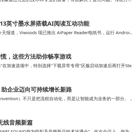
超高清视频拍摄制作让画面质量有了质的提升；传统…
书：6.13英寸墨水屏搭载AI阅读互动功能
今天报道，Viwoods 现已推出 AiPaper Reader电纸书，运行 Androi
不用慌，这些方法助你畅享游戏
m"在加速选项中，特别选择"下载异常专用"区服启动加速后再打开Ste
，原本停滞的下载进度条重新开…
，助企业迈向可持续增长新路
Reinvention）不只是把流程自动化，而是让智能成为业务的一部分。 
与决策质量在跨职能协作…
开启无线音频新篇
WEI SOUND华为悦彰及音频新品技术沟通会”。此次会议上，华为