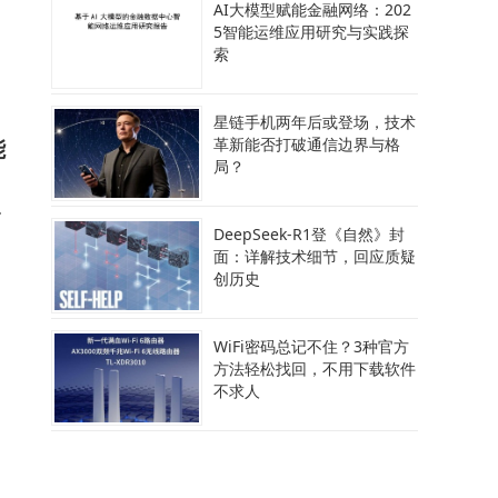
AI大模型赋能金融网络：202
5智能运维应用研究与实践探
，
索
星链手机两年后或登场，技术
能
革新能否打破通信边界与格
局？
允
DeepSeek-R1登《自然》封
面：详解技术细节，回应质疑
创历史
WiFi密码总记不住？3种官方
方法轻松找回，不用下载软件
向
不求人
案