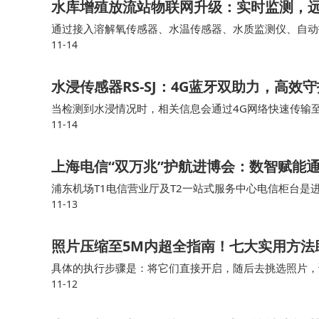
水库增殖放流站物联网升级：实时监测，
通过接入溶解氧传感器、水温传感器、水质监测仪、自动
11-14
智能数采网关能够实时采集各个鱼池的水质、溶解氧、水
水浸传感器RS-SJ：4G蓝牙双助力，高效
当检测到水浸情况时，相关信息会通过4G网络快速传输
11-14
知晓积水隐患，为及时采取排水、设备转移等应对措施争
上海电信“双万兆”护航进博会：数智赋能
浦东机场T1电信营业厅及T2一站式服务中心电信柜台是进
11-13
席”，为参展人员和往来旅客提供中英双语咨询、交通指
照片压缩至5M内超全指南！七大实用方法
具体的执行步骤是：将它们直接开启，随后去挑选照片，
11-12
某些设置予以调整，比如把分辨率调低或者转换格式，借