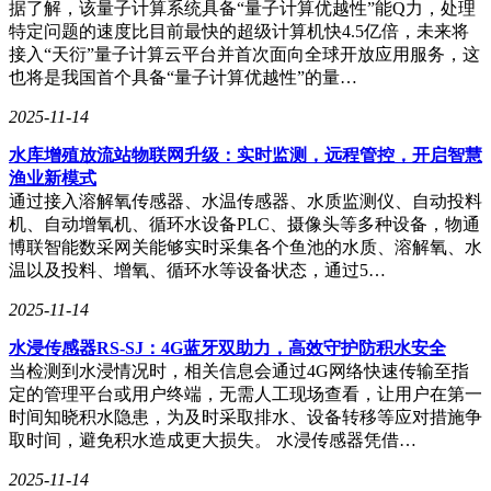
据了解，该量子计算系统具备“量子计算优越性”能Q力，处理
SK海力士将继续凭借其创新实力和卓越产品，引领存储技术
特定问题的速度比目前最快的超级计算机快4.5亿倍，未来将
的发展潮流。
接入“天衍”量子计算云平台并首次面向全球开放应用服务，这
也将是我国首个具备“量子计算优越性”的量…
2025-11-14
水库增殖放流站物联网升级：实时监测，远程管控，开启智慧
渔业新模式
通过接入溶解氧传感器、水温传感器、水质监测仪、自动投料
机、自动增氧机、循环水设备PLC、摄像头等多种设备，物通
博联智能数采网关能够实时采集各个鱼池的水质、溶解氧、水
温以及投料、增氧、循环水等设备状态，通过5…
2025-11-14
水浸传感器RS-SJ：4G蓝牙双助力，高效守护防积水安全
当检测到水浸情况时，相关信息会通过4G网络快速传输至指
定的管理平台或用户终端，无需人工现场查看，让用户在第一
时间知晓积水隐患，为及时采取排水、设备转移等应对措施争
取时间，避免积水造成更大损失。 水浸传感器凭借…
2025-11-14