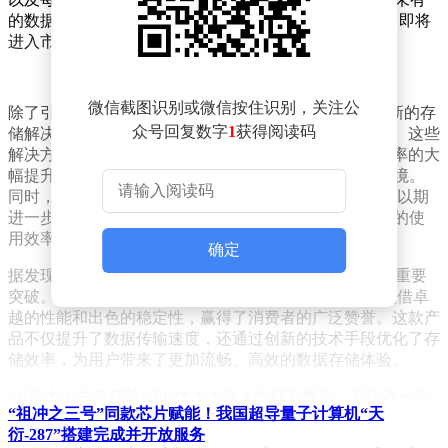
的数据支持能力。据悉，HBM3E已成功完成量产准备，即将
进入市场，为AI应用的快速发展提供强大助力。
微信截图识别或微信按住识别，关注公
除了引人注目的HBM3E，SK海力士还展示了一系列创新的存
众号回复数字
1
获得阅读码
储解决方案，旨在满足人工智能和数据中心的独特需求。这些
解决方案通过精心的存储架构设计，实现了数据传输效率的大
幅提升，为AI应用提供了更加稳定、高效的数据处理环境。
同时，SK海力士致力于推动标准化接口的研发和应用，以期
进一步提升计算核心组件如CPU、GPU、加速器及内存的使
用效率。
确定
据发现者网了解，SK海力士在消费级SSD市场也取得了重要
突破。其最新推出的PCIe 5.0消费级SSD产品PCB01，凭借卓
越的性能和出色的稳定性，赢得了消费者的广泛赞誉。这款产
品不仅提升了数据传输速度，还通过创新的技术手段优化了存
储效率，为用户带来了更加流畅、高效的数据存储体验。
SK海力士在英伟达GPU技术大会上的精彩展示，不仅进一步
“祖冲之三号”同款芯片赋能！我国超导量子计算机“天
巩固了其在全球存储市场的领先地位，也为人工智能和数据中
衍-287”搭建完成并开放服务
心领域的发展注入了新的活力。展望未来，我们有理由相信，