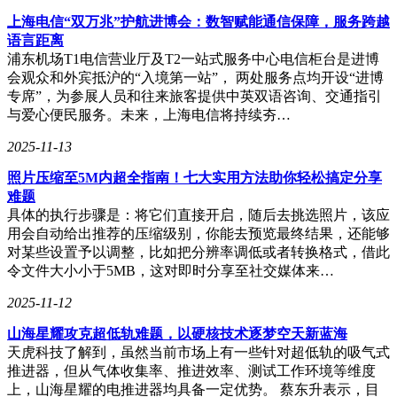
上海电信“双万兆”护航进博会：数智赋能通信保障，服务跨越
语言距离
浦东机场T1电信营业厅及T2一站式服务中心电信柜台是进博
会观众和外宾抵沪的“入境第一站”， 两处服务点均开设“进博
专席”，为参展人员和往来旅客提供中英双语咨询、交通指引
与爱心便民服务。未来，上海电信将持续夯…
2025-11-13
照片压缩至5M内超全指南！七大实用方法助你轻松搞定分享
难题
具体的执行步骤是：将它们直接开启，随后去挑选照片，该应
用会自动给出推荐的压缩级别，你能去预览最终结果，还能够
对某些设置予以调整，比如把分辨率调低或者转换格式，借此
令文件大小小于5MB，这对即时分享至社交媒体来…
2025-11-12
山海星耀攻克超低轨难题，以硬核技术逐梦空天新蓝海
天虎科技了解到，虽然当前市场上有一些针对超低轨的吸气式
推进器，但从气体收集率、推进效率、测试工作环境等维度
上，山海星耀的电推进器均具备一定优势。 蔡东升表示，目